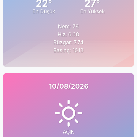
22
27
°
°
En Düşük
En Yüksek
Nem: 78
Hız: 6.68
Rüzgar: 7.74
Basınç: 1013
10/08/2026
AÇIK