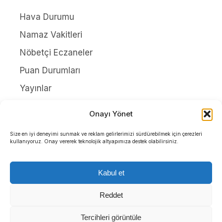
Hava Durumu
Namaz Vakitleri
Nöbetçi Eczaneler
Puan Durumları
Yayınlar
HAKKIMIZDA
Onayı Yönet
İletişim
Size en iyi deneyimi sunmak ve reklam gelirlerimizi sürdürebilmek için çerezleri
kullanıyoruz. Onay vererek teknolojik altyapımıza destek olabilirsiniz.
Künye
Yazarlar
Kabul et
Gizlilik Politikası
Reddet
Tercihleri görüntüle