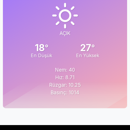
AÇIK
18
27
°
°
En Düşük
En Yüksek
Nem: 40
Hız: 8.71
Rüzgar: 10.25
Basınç: 1014