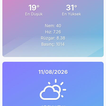
19
31
°
°
En Düşük
En Yüksek
Nem: 40
Hız: 7.26
Rüzgar: 8.38
Basınç: 1014
11/08/2026