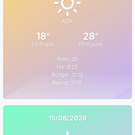
AÇIK
18
28
°
°
En Düşük
En Yüksek
Nem: 35
Hız: 9.25
Rüzgar: 12.13
Basınç: 1015
15/08/2026