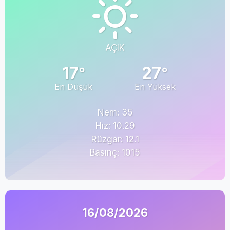
AÇIK
17
27
°
°
En Düşük
En Yüksek
Nem: 35
Hız: 10.29
Rüzgar: 12.1
Basınç: 1015
16/08/2026