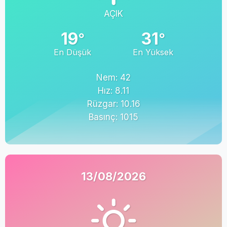
AÇIK
19
31
°
°
En Düşük
En Yüksek
Nem: 42
Hız: 8.11
Rüzgar: 10.16
Basınç: 1015
13/08/2026