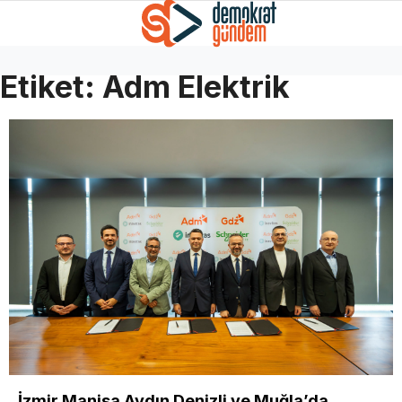
Etiket:
Adm Elektrik
İzmir Manisa Aydın Denizli ve Muğla’da