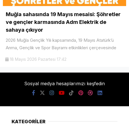
Muğla sahasında 19 Mayıs mesaisi: Şöhretler
ve gençler karmasında Adm Elektrik de
sahaya çıkıyor
2026 Muğla Gençlik Yılı kapsamında, 19 Mayıs Atatürk’ü
Anma, Gençlik ve Spor Bayramı etkinlikleri çerçevesinde
18 Mayıs 2026 Pazartesi 17:42
Sosyal medya hesaplarımızı keşfedin
KATEGORİLER