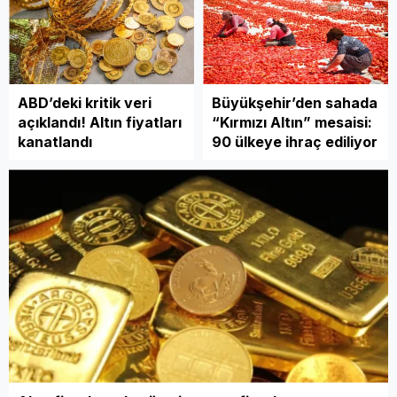
gündemde
Wolfgang A. Rauner
ABD’deki kritik veri
Büyükşehir’den sahada
açıklandı! Altın fiyatları
“Kırmızı Altın” mesaisi:
Çocuklarda Ekolali: Otizm
kanatlandı
90 ülkeye ihraç ediliyor
Spektrum Bozukluğu
Bağlamında İşlevsel Bir Dil
Fenomeni Olarak
Değerlendirilmesi
Av. Murat Fatih Ülkü
CHP Kurultayı Davasında
“Hukuk” testi