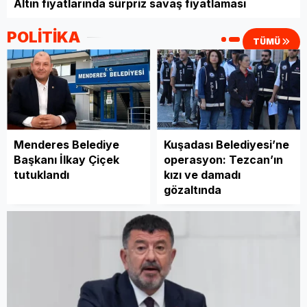
Altın fiyatlarında sürpriz savaş fiyatlaması
Servet Ertaş
POLİTİKA
Hangi gerekçeyle ve neden
TÜMÜ
aday oldum?
Enver Yaser
İzmir Körfezi'nin dünü,
Menderes Belediye
Kuşadası Belediyesi’ne
bugünü ve yarını
Başkanı İlkay Çiçek
operasyon: Tezcan’ın
tutuklandı
kızı ve damadı
gözaltında
berkan mahlıçlı
BİRAZ KÜL, BİRAZ
DUMAN...