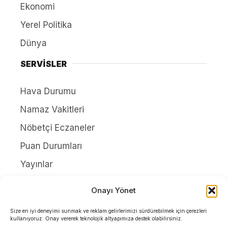
Ekonomi
Yerel Politika
Dünya
SERVİSLER
Hava Durumu
Namaz Vakitleri
Nöbetçi Eczaneler
Puan Durumları
Yayınlar
HAKKIMIZDA
Onayı Yönet
İletişim
Size en iyi deneyimi sunmak ve reklam gelirlerimizi sürdürebilmek için çerezleri
kullanıyoruz. Onay vererek teknolojik altyapımıza destek olabilirsiniz.