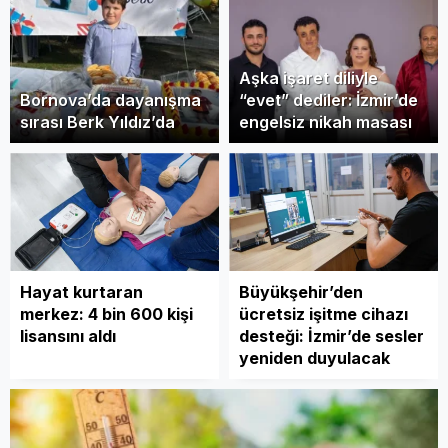
Aşka işaret diliyle
Bornova’da dayanışma
“evet” dediler: İzmir’de
sırası Berk Yıldız’da
engelsiz nikah masası
Hayat kurtaran
Büyükşehir’den
merkez: 4 bin 600 kişi
ücretsiz işitme cihazı
lisansını aldı
desteği: İzmir’de sesler
yeniden duyulacak