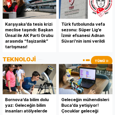
Karşıyaka’da tesis krizi
Türk futbolunda vefa
meclise taşındı: Başkan
sezonu: Süper Lig’e
Ünsal ile AK Parti Grubu
İzmir efsanesi Adnan
arasında “faşizanlık”
Süvari’nin ismi verildi
tartışması!
TEKNOLOJİ
TÜMÜ
Bornova’da bilim dolu
Geleceğin mühendisleri
yaz: Geleceğin bilim
Buca’da yetişiyor!
insanları atölyelerde
Çocuklar geleceği