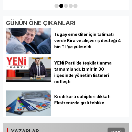
1
2
3
4
5
GÜNÜN ÖNE ÇIKANLARI
Tugay emekliler için talimatı
verdi: Kira ve alışveriş desteği 4
bin TL’ye yükseldi
YENİ Parti’de teşkilatlanma
tamamlandı: İzmir’in 30
ilçesinde yönetim listeleri
netleşti
Kredi kartı sahipleri dikkat:
Ekstrenizde gizli tehlike
YAZARLAR