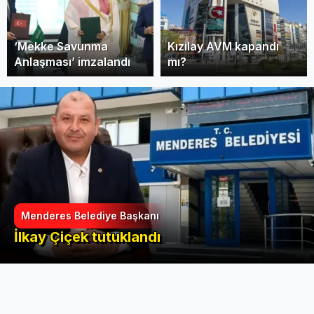
‘Mekke Savunma
Kızılay AVM kapandı
Anlaşması’ imzalandı
mı?
Menderes Belediye Başkanı
İlkay Çiçek tutuklandı