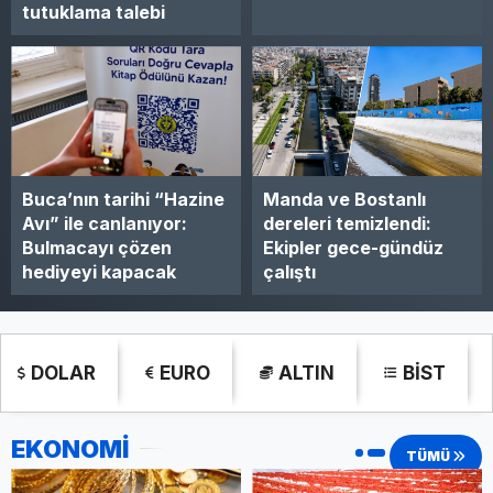
tutuklama talebi
Caba bennâk
Kendine Hayran Kentler ve
Kırılgan Gerçeklikler
Buca’nın tarihi “Hazine
Manda ve Bostanlı
Avı” ile canlanıyor:
dereleri temizlendi:
Halide Demir Polatlı
Bulmacayı çözen
Ekipler gece-gündüz
hediyeyi kapacak
çalıştı
Yerel Yönetimleri
'Mülksüzleştirme' İzmirlileri
kızdırdı : Üç sembol bina için
'tahliye' riski kapıda
DOLAR
EURO
ALTIN
BİST
EKONOMİ
Yaşar Eyice
TÜMÜ
Yeşil Pasaport yine