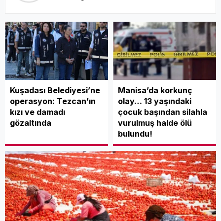
Prof. İrfan
Palalı
Trump’ı
seviyorum
Kuşadası Belediyesi’ne
Manisa’da korkunç
operasyon: Tezcan’ın
olay… 13 yaşındaki
kızı ve damadı
çocuk başından silahla
Seniye Nazik Işık
gözaltında
vurulmuş halde ölü
bulundu!
Neşemizi
çalamayacaklar
Özgün Utku
Aklım fikrim