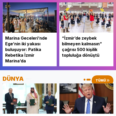
Marina Geceleri’nde
“İzmir’de zeybek
Ege’nin iki yakası
bilmeyen kalmasın”
buluşuyor: Patika
çağrısı 500 kişilik
Rebetika İzmir
topluluğa dönüştü
Marina’da
DÜNYA
TÜMÜ