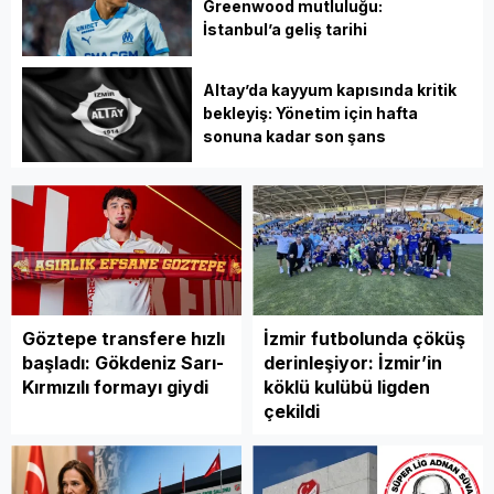
Greenwood mutluluğu:
İstanbul’a geliş tarihi
Altay’da kayyum kapısında kritik
bekleyiş: Yönetim için hafta
sonuna kadar son şans
Göztepe transfere hızlı
İzmir futbolunda çöküş
başladı: Gökdeniz Sarı-
derinleşiyor: İzmir’in
Kırmızılı formayı giydi
köklü kulübü ligden
çekildi