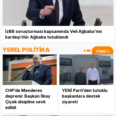
Tolga Nasuh Aran
Partner İlişkilerinde Duygusal
Manipülasyon Tipleri 2: Barışçıl
Çift
İzBB soruşturması kapsamında Veli Ağbaba’nın
kardeşi Hür Ağbaba tutuklandı
YEREL POLİTİKA
TÜMÜ
CHP’de Menderes
YENİ Parti’den tutuklu
depremi: Başkan İlkay
başkanlara destek
Çiçek disipline sevk
ziyareti
edildi