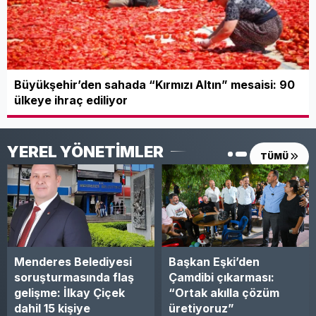
CHP'de
Ömer Faruk ELBEK
Büyükşehir’den sahada “Kırmızı Altın” mesaisi: 90
Tezgâhın Altında Kalan
ülkeye ihraç ediliyor
Bereket
YEREL YÖNETİMLER
TÜMÜ
Prof. Dr. Tayfun ÖZKAYA
Tarımda GDO ve korsan
tohum tehlikesi
Menderes Belediyesi
Başkan Eşki’den
Av. Arca Deniz KARA
soruşturmasında flaş
Çamdibi çıkarması:
SORU-CEVAPLARLA KİRA
gelişme: İlkay Çiçek
“Ortak akılla çözüm
HUKUKU
dahil 15 kişiye
üretiyoruz”