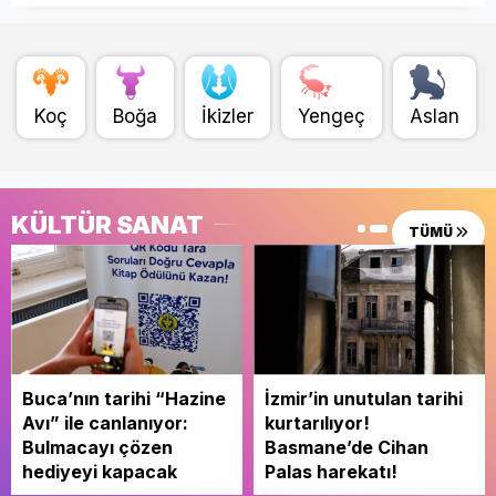
Koç
Boğa
İkizler
Yengeç
Aslan
KÜLTÜR SANAT
TÜMÜ
Buca’nın tarihi “Hazine
İzmir’in unutulan tarihi
Avı” ile canlanıyor:
kurtarılıyor!
Bulmacayı çözen
Basmane’de Cihan
hediyeyi kapacak
Palas harekatı!