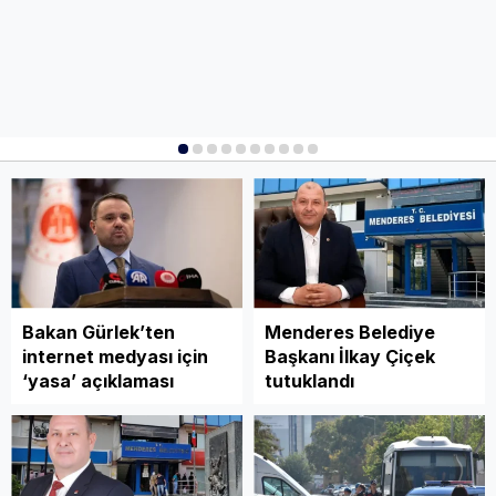
1
2
3
4
5
6
7
8
9
10
Bakan Gürlek’ten
Menderes Belediye
internet medyası için
Başkanı İlkay Çiçek
‘yasa’ açıklaması
tutuklandı