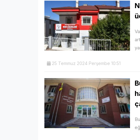
N
ü
Va
ar
ya
25 Temmuz 2024 Perşembe 10:51
B
h
ç
Bu
eğ