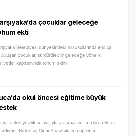
arşıyaka’da çocuklar geleceğe
ohum ekti
rşıyaka Belediyesi bünyesindeki anaokullarında ekoloji
e buluşan çocuklar, sürdürülebilir geleceğe yönelik
aliyetler kapsamında tohum ekimi
uca’da okul öncesi eğitime büyük
estek
syal belediyecilik anlayışıyla çalışmalarını sürdüren Buca
lediyesi, Betontaş Çınar Anaokulu’nun öğrenci