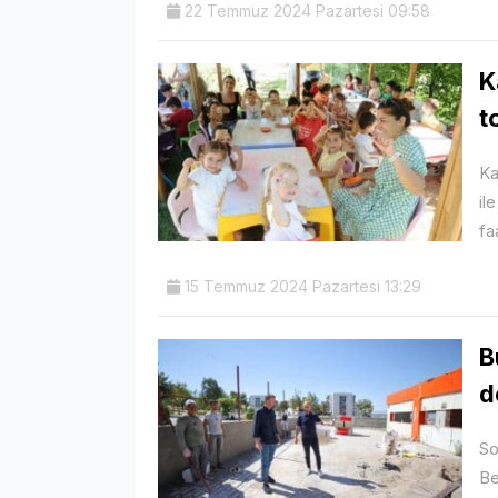
22 Temmuz 2024 Pazartesi 09:58
K
t
Ka
il
fa
15 Temmuz 2024 Pazartesi 13:29
B
d
So
Be