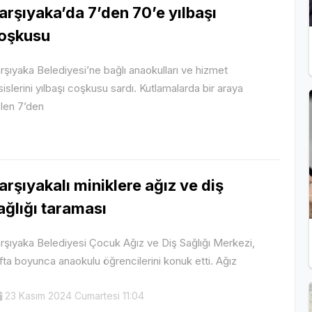
arşıyaka’da 7’den 70’e yılbaşı
oşkusu
rşıyaka Belediyesi’ne bağlı anaokulları ve hizmet
sislerini yılbaşı coşkusu sardı. Kutlamalarda bir araya
len 7’den
arşıyakalı miniklere ağız ve diş
ağlığı taraması
rşıyaka Belediyesi Çocuk Ağız ve Diş Sağlığı Merkezi,
fta boyunca anaokulu öğrencilerini konuk etti. Ağız
23 Kasım 2024 Cumartesi 11:04