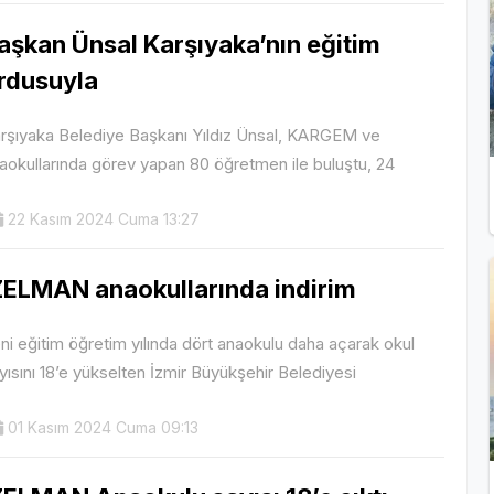
aşkan Ünsal Karşıyaka’nın eğitim
rdusuyla
rşıyaka Belediye Başkanı Yıldız Ünsal, KARGEM ve
aokullarında görev yapan 80 öğretmen ile buluştu, 24
22 Kasım 2024 Cuma 13:27
ZELMAN anaokullarında indirim
ni eğitim öğretim yılında dört anaokulu daha açarak okul
yısını 18’e yükselten İzmir Büyükşehir Belediyesi
01 Kasım 2024 Cuma 09:13