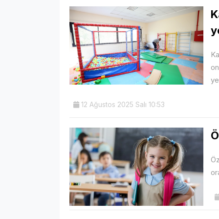
K
y
Ka
on
ye
12 Ağustos 2025 Salı 10:53
Ö
Öz
or