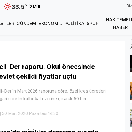
33.5
°
Biz
İZMIR
HAK TEMEL
STLER
GÜNDEM
EKONOMI
POLITIKA
SPOR
HABER
eli-Der raporu: Okul öncesinde
evlet çekildi fiyatlar uçtu
li-Der’in Mart 2026 raporuna göre, özel kreş ücretleri
gari ücretin katbekat üzerine çıkarak 50 bin
30 Mart 2026 Pazartesi 14:30
uca’da minikler depreme oyunla