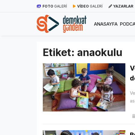
FOTO
GALERİ
VİDEO
GALERİ
YAZARLAR
ANASAYFA
PODCA
Etiket:
anaokulu
V
d
Ve
as
B