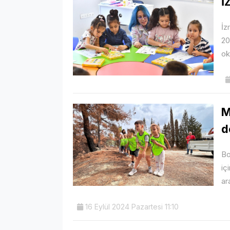
İ
İz
20
ok
M
d
Bo
iç
ar
16 Eylül 2024 Pazartesi 11:10