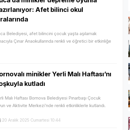
azırlanıyor: Afet bilinci okul
ıralarında
ca Belediyesi, afet bilincini çocuk yaşta aşılamak
acıyla Çınar Anaokullarında renkli ve öğretici bir etkinliğe
ornovalı minikler Yerli Malı Haftası’nı
oşkuyla kutladı
rli Malı Haftası Bornova Belediyesi Pınarbaşı Çocuk
un ve Aktivite Merkezi’nde renkli etkinliklerle kutlandı.
20 Aralık 2025 Cumartesi 10:44