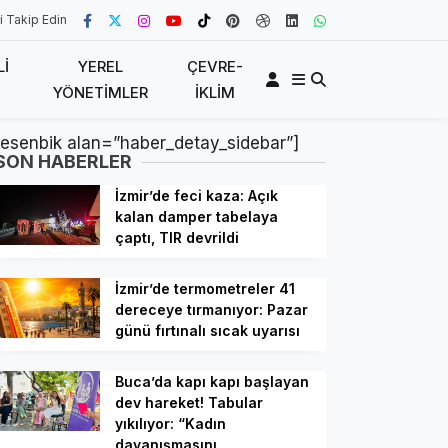
i Takip Edin
LI
YEREL
ÇEVRE-
YÖNETIMLER
İKLIM
[esenbik alan=”haber_detay_sidebar”]
SON HABERLER
İzmir’de feci kaza: Açık
kalan damper tabelaya
çaptı, TIR devrildi
İzmir’de termometreler 41
dereceye tırmanıyor: Pazar
günü fırtınalı sıcak uyarısı
Buca’da kapı kapı başlayan
dev hareket! Tabular
yıkılıyor: “Kadın
dayanışmasını