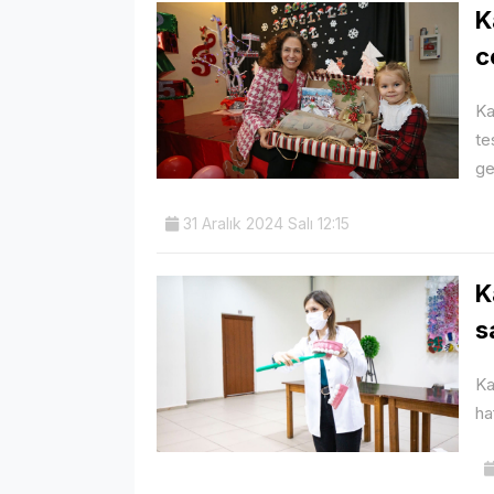
K
c
Ka
te
ge
31 Aralık 2024 Salı 12:15
K
s
Ka
ha