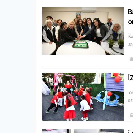
B
o
Ka
an
İ
Ye
sa