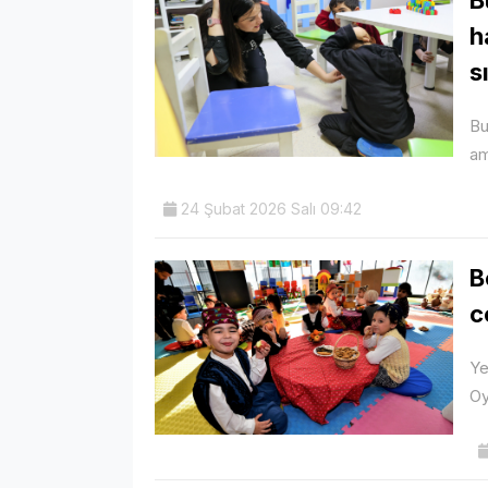
h
s
Bu
am
24 Şubat 2026 Salı 09:42
B
c
Ye
Oy