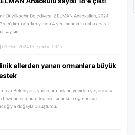
ZELMAN Anaokulu sayısı 18’e çıktı
mir Büyükşehir Belediyesi İZELMAN Anaokulları, 2024-
25 eğitim-öğretim yılında 4 yeni anaokulu daha açarak
ul sayısını
03 Ekim 2024 Perşembe 09:15
inik ellerden yanan ormanlara büyük
estek
rnova Belediyesi, yanan ormanların yeniden yeşermesi
in hazırlanan tohum toplarını anaokulu öğrencileri
acılığıyla doğayla buluşturdu.