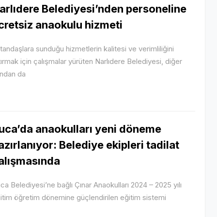
arlıdere Belediyesi’nden personeline
cretsiz anaokulu hizmeti
tandaşlara sunduğu hizmetlerin kalitesi ve verimliliğini
tırmak için çalışmalar yürüten Narlıdere Belediyesi, diğer
ndan da
uca’da anaokulları yeni döneme
azırlanıyor: Belediye ekipleri tadilat
alışmasında
ca Belediyesi’ne bağlı Çınar Anaokulları 2024 – 2025 yılı
itim öğretim dönemine güçlendirilen eğitim sistemi