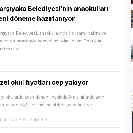
arşıyaka Belediyesi’nin anaokulları
eni döneme hazırlanıyor
rşıyaka Belediyesi, anaokullarında kapsamlı bakım ve
arım çalışmalarıyla yeni eğitim yılına hazır. Çocuklar,
nilenen ve
zel okul fiyatları cep yakıyor
el okullarda kayıt dönemi başladı. Ara sınıflarda zam
anı yüzde 54,8 ile sınırlandırılırken, anaokulu ve
14 Ocak 2025 Salı 09:01