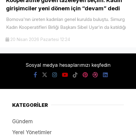
Kooperatifte güven tazeleyen seçim: Kadın
girişimciler yeni dönem için “devam” dedi
Bornova'nın üreten kadınları genel kurulda buluştu. Simurg
Kadın Kooperatifleri Birliği Başkanı Sibel Uyar’ın da katıldığı
20 Nisan 2026 Pazartesi 12:24
Sosyal medya hesaplarımızı keşfedin
KATEGORİLER
Gündem
Yerel Yönetimler