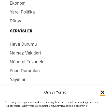
Ekonomi
Yerel Politika
Dünya
SERVİSLER
Hava Durumu
Namaz Vakitleri
Nöbetçi Eczaneler
Puan Durumları
Yayınlar
HAKKIMIZDA
Onayı Yönet
İletişim
Size en iyi deneyimi sunmak ve reklam gelirlerimizi sürdürebilmek için çerezleri
kullanıyoruz. Onay vererek teknolojik altyapımıza destek olabilirsiniz.