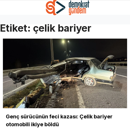
Etiket:
çelik bariyer
Genç sürücünün feci kazası: Çelik bariyer
otomobili ikiye böldü