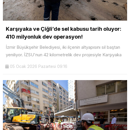
Karşıyaka ve Çiğli’de sel kabusu tarih oluyor:
410 milyonluk dev operasyon!
İzmir Büyükşehir Belediyesi, iki ilçenin altyapısını sil baştan
yeniliyor. İZSU'nun 42 kilometrelik dev projesiyle Karşıyaka
05 Ocak 2026 Pazartesi 09:16