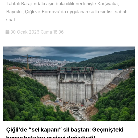
Tahtalı Barajı'ndaki aşırı bulanıklık nedeniyle Karşıyaka,
Bayraklı, Çiğli ve Bornova'da uygulanan su kesintisi, sabah
saat
30 Ocak 2026 Cuma 18:36
Çiğli’de “sel kapanı” sil baştan: Geçmişteki
hesap hataları projeyi değiştirdi!