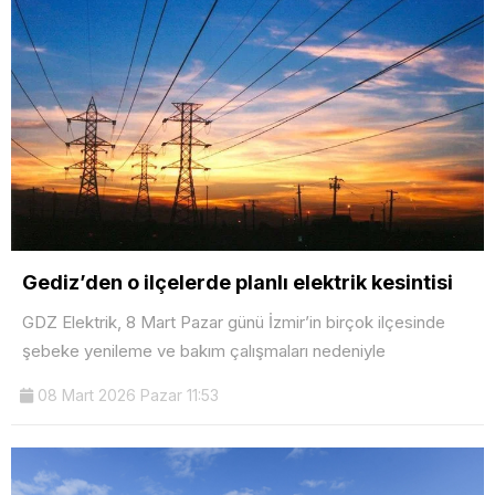
Gediz’den o ilçelerde planlı elektrik kesintisi
GDZ Elektrik, 8 Mart Pazar günü İzmir’in birçok ilçesinde
şebeke yenileme ve bakım çalışmaları nedeniyle
08 Mart 2026 Pazar 11:53