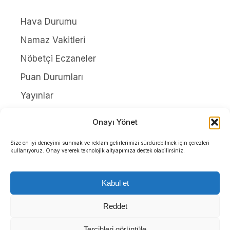
Hava Durumu
Namaz Vakitleri
Nöbetçi Eczaneler
Puan Durumları
Yayınlar
HAKKIMIZDA
Onayı Yönet
İletişim
Size en iyi deneyimi sunmak ve reklam gelirlerimizi sürdürebilmek için çerezleri
kullanıyoruz. Onay vererek teknolojik altyapımıza destek olabilirsiniz.
Künye
Yazarlar
Kabul et
Gizlilik Politikası
Reddet
Tercihleri görüntüle