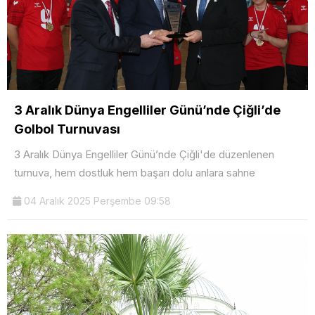
3 Aralık Dünya Engelliler Günü’nde Çiğli’de
Golbol Turnuvası
3 Aralık Dünya Engelliler Günü’nde Çiğli'de düzenlenen
turnuva, hem dostluk hem başarı dolu anlara sahne
04 Aralık 2025 Perşembe 09:58