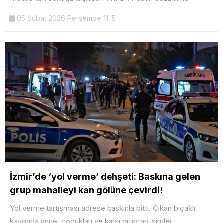
05 Şubat 2026 Perşembe 11:15
İzmir’de ‘yol verme’ dehşeti: Baskına gelen
grup mahalleyi kan gölüne çevirdi!
Yol verme tartışması adrese baskınla bitti. Çıkan bıçaklı
kavgada anne, çocukları ve karşı gruptan isimler