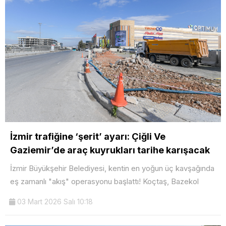
İzmir trafiğine ‘şerit’ ayarı: Çiğli Ve
Gaziemir’de araç kuyrukları tarihe karışacak
İzmir Büyükşehir Belediyesi, kentin en yoğun üç kavşağında
eş zamanlı "akış" operasyonu başlattı! Koçtaş, Bazekol
03 Mart 2026 Salı 10:18