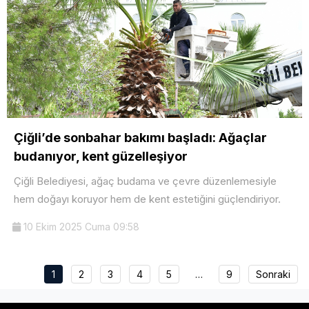
Çiğli’de sonbahar bakımı başladı: Ağaçlar
budanıyor, kent güzelleşiyor
Çiğli Belediyesi, ağaç budama ve çevre düzenlemesiyle
hem doğayı koruyor hem de kent estetiğini güçlendiriyor.
10 Ekim 2025 Cuma 09:58
1
2
3
4
5
…
9
Sonraki