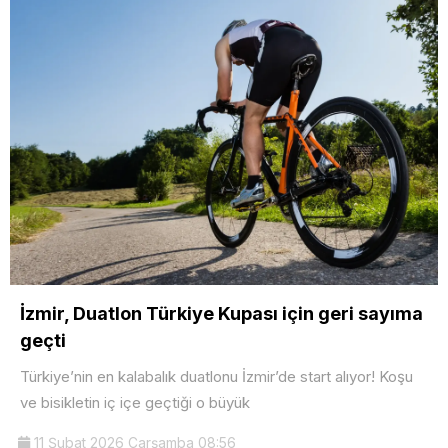
İzmir, Duatlon Türkiye Kupası için geri sayıma
geçti
Türkiye’nin en kalabalık duatlonu İzmir’de start alıyor! Koşu
ve bisikletin iç içe geçtiği o büyük
11 Şubat 2026 Çarşamba 08:56