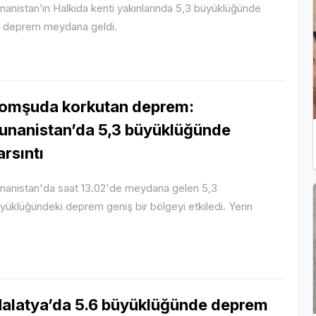
nanistan’ın Halkida kenti yakınlarında 5,3 büyüklüğünde
r deprem meydana geldi.
omşuda korkutan deprem:
unanistan’da 5,3 büyüklüğünde
arsıntı
nanistan'da saat 13.02'de meydana gelen 5,3
yüklüğündeki deprem geniş bir bölgeyi etkiledi. Yerin
alatya’da 5.6 büyüklüğünde deprem