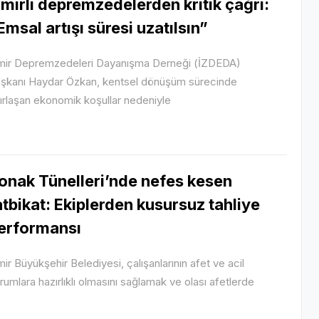
zmirli depremzedelerden kritik çağrı:
Emsal artışı süresi uzatılsın”
mir Depremzedeleri Dayanışma Derneği (İZDEDA)
şkanı Haydar Özkan, kentsel dönüşüm sürecinde
ırlaşan ekonomik koşullar nedeniyle
onak Tünelleri’nde nefes kesen
atbikat: Ekiplerden kusursuz tahliye
erformansı
mir Büyükşehir Belediyesi, çalışanlarının afet ve acil
rumlara hazırlıklı olmasını sağlamak ve olası afetlerde