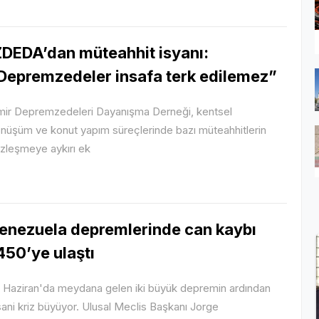
ZDEDA’dan müteahhit isyanı:
Depremzedeler insafa terk edilemez”
mir Depremzedeleri Dayanışma Derneği, kentsel
nüşüm ve konut yapım süreçlerinde bazı müteahhitlerin
zleşmeye aykırı ek
enezuela depremlerinde can kaybı
450’ye ulaştı
 Haziran'da meydana gelen iki büyük depremin ardından
sani kriz büyüyor. Ulusal Meclis Başkanı Jorge