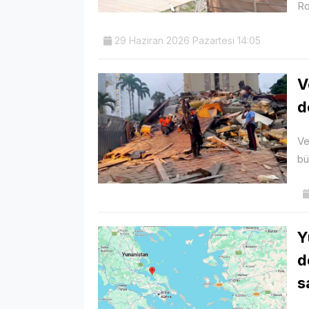
Ro
29 Haziran 2026 Pazartesi 14:05
V
d
Ve
bü
Y
d
s