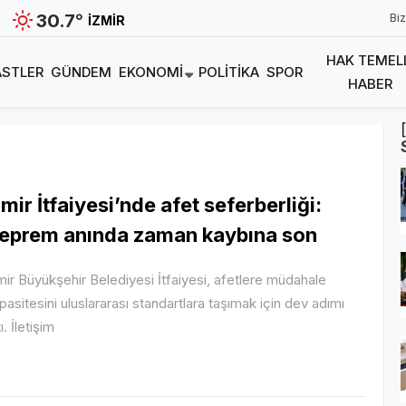
30.7
°
Biz
İZMIR
HAK TEMEL
STLER
GÜNDEM
EKONOMI
POLITIKA
SPOR
HABER
zmir İtfaiyesi’nde afet seferberliği:
eprem anında zaman kaybına son
mir Büyükşehir Belediyesi İtfaiyesi, afetlere müdahale
pasitesini uluslararası standartlara taşımak için dev adımı
ı. İletişim