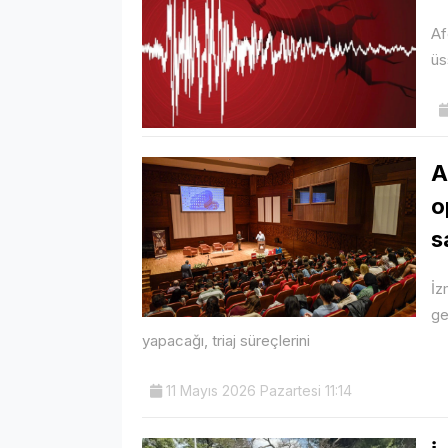
Af
üs
A
o
s
İz
ge
yapacağı, triaj süreçlerini
11 Mayıs 2026 Pazartesi 11:14