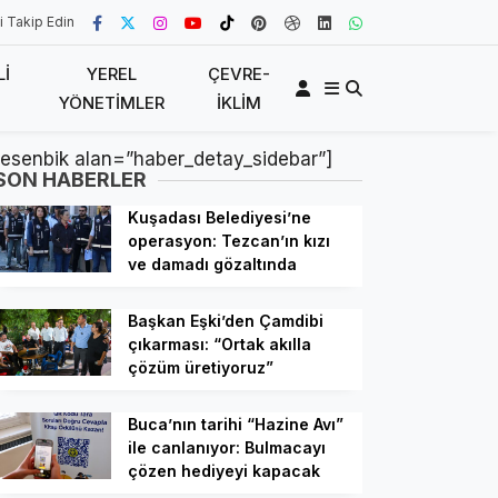
i Takip Edin
LI
YEREL
ÇEVRE-
YÖNETIMLER
İKLIM
[esenbik alan=”haber_detay_sidebar”]
SON HABERLER
Kuşadası Belediyesi’ne
operasyon: Tezcan’ın kızı
ve damadı gözaltında
Başkan Eşki’den Çamdibi
çıkarması: “Ortak akılla
çözüm üretiyoruz”
Buca’nın tarihi “Hazine Avı”
ile canlanıyor: Bulmacayı
çözen hediyeyi kapacak