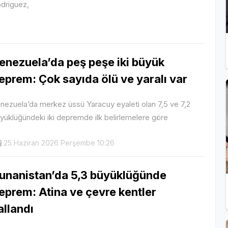
driguez,
enezuela’da peş peşe iki büyük
eprem: Çok sayıda ölü ve yaralı var
nezuela’da merkez üssü Yaracuy eyaleti olan 7,5 ve 7,2
yüklüğündeki iki depremde ilk belirlemelere göre
25 Haziran 2026 Perşembe 10:26
unanistan’da 5,3 büyüklüğünde
eprem: Atina ve çevre kentler
allandı