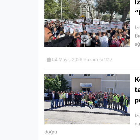
İ
“
İz
Ba
ağ
04 Mayıs 2026 Pazartesi 11:17
K
t
p
İz
du
doğru