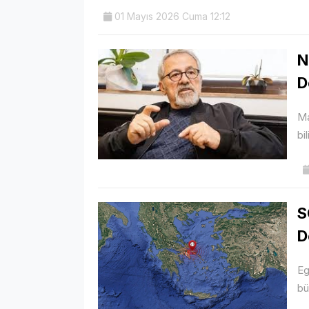
01 Mayıs 2026 Cuma 12:12
N
D
Ma
bi
S
D
Eg
bü