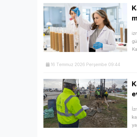
K
m
iz
gü
Ka
16 Temmuz 2026 Perşembe 09:44
K
e
İz
ka
ya