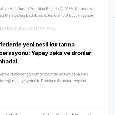
et ve Acil Durum Yönetimi Başkanlığı (AFAD), merkez
sü Malatya'nın Battalgazi ilçesi olan 5.6 büyüklüğünde
20 Mayıs 2026 Çarşamba 09:42
fetlerde yeni nesil kurtarma
perasyonu: Yapay zeka ve dronlar
ahada!
mir’de düzenlenen sempozyumda acil müdahalenin
leceği masaya yatırıldı. Dronların ilk hasar tespitini