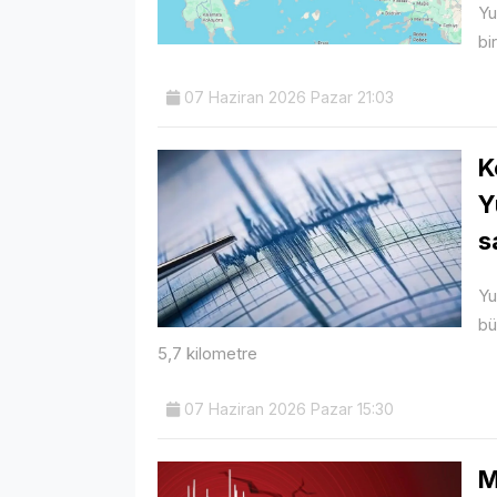
Yu
bi
07 Haziran 2026 Pazar 21:03
K
Y
s
Yu
bü
5,7 kilometre
07 Haziran 2026 Pazar 15:30
M