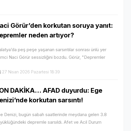
aci Görür’den korkutan soruya yanıt:
epremler neden artıyor?
latya’da peş peşe yaşanan sarsıntılar sonrası ünlü yer
limci Naci Görür sessizliğini bozdu. Görür, "Depremler
27 Nisan 2026 Pazartesi 18:39
ON DAKİKA… AFAD duyurdu: Ege
enizi’nde korkutan sarsıntı!
e Denizi, bugün sabah saatlerinde meydana gelen 3.8
yüklüğündeki depremle sarsıldı. Afet ve Acil Durum