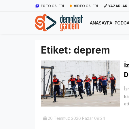
FOTO
GALERİ
VİDEO
GALERİ
YAZARLAR
ANASAYFA
PODCA
Etiket:
deprem
İ
D
İz
ka
att
26 Temmuz 2026 Pazar 09:24