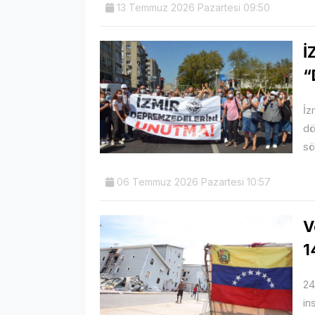
13 Temmuz 2026 Pazartesi 09:50
İ
“
İz
dö
sö
06 Temmuz 2026 Pazartesi 10:57
V
1
24
in