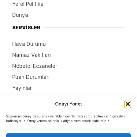
Yerel Politika
Dünya
SERVİSLER
Hava Durumu
Namaz Vakitleri
Nöbetçi Eczaneler
Puan Durumları
Yayınlar
HAKKIMIZDA
Onayı Yönet
İletişim
Size en iyi deneyimi sunmak ve reklam gelirlerimizi sürdürebilmek için çerezleri
kullanıyoruz. Onay vererek teknolojik altyapımıza destek olabilirsiniz.
Künye