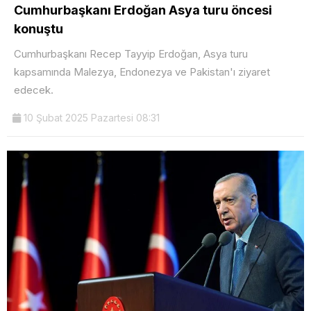
Cumhurbaşkanı Erdoğan Asya turu öncesi
konuştu
Cumhurbaşkanı Recep Tayyip Erdoğan, Asya turu
kapsamında Malezya, Endonezya ve Pakistan'ı ziyaret
edecek.
10 Şubat 2025 Pazartesi 08:31