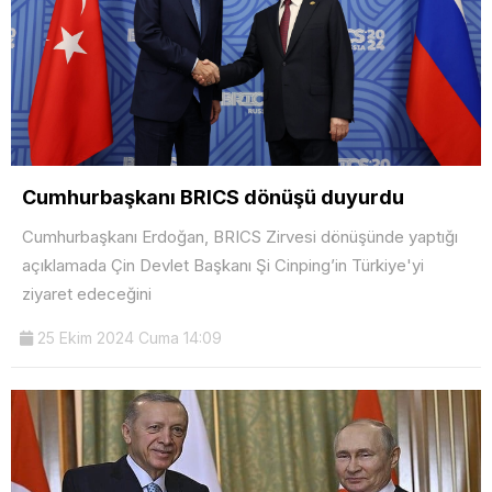
Cumhurbaşkanı BRICS dönüşü duyurdu
Cumhurbaşkanı Erdoğan, BRICS Zirvesi dönüşünde yaptığı
açıklamada Çin Devlet Başkanı Şi Cinping’in Türkiye'yi
ziyaret edeceğini
25 Ekim 2024 Cuma 14:09