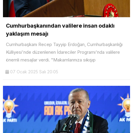
Cumhurbaşkanından valilere insan odaklı
yaklaşım mesajı
Cumhurbaşkanı Recep Tayyip Erdoğan, Cumhurbaşkanlığı
Külliyesi'nde düzenlenen İdareciler Programı'nda valilere
önemli mesajlar verdi. "Makamlarınıza sıkışıp
07 Ocak 2025 Salı 20:05