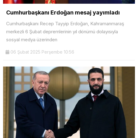
Cumhurbaşkanı Erdoğan mesaj yayımladı
Cumhurbaşkanı Recep Tayyip Erdoğan, Kahramanmaraş
merkezli 6 Şubat depremlerinin yıl dönümü dolayısıyla
sosyal medya üzerinden
06 Şubat 2025 Perşembe 10:56