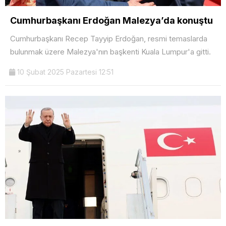
Cumhurbaşkanı Erdoğan Malezya’da konuştu
Cumhurbaşkanı Recep Tayyip Erdoğan, resmi temaslarda
bulunmak üzere Malezya'nın başkenti Kuala Lumpur'a gitti.
10 Şubat 2025 Pazartesi 12:51