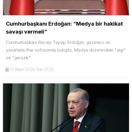
Cumhurbaşkanı Erdoğan: “Medya bir hakikat
savaşı vermeli”
Cumhurbaşkanı Recep Tayyip Erdoğan, gazeteci ve
yazarlarla iftar sofrasında buluştu. Medya düzenindeki "algı"
ve "gerçek"
17 Mart 2026 Salı 21:22