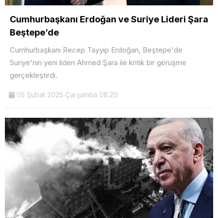
Cumhurbaşkanı Erdoğan ve Suriye Lideri Şara
Beştepe’de
Cumhurbaşkanı Recep Tayyip Erdoğan, Beştepe'de
Suriye'nin yeni lideri Ahmed Şara ile kritik bir görüşme
gerçekleştirdi.
05 Şubat 2025 Çarşamba 08:20