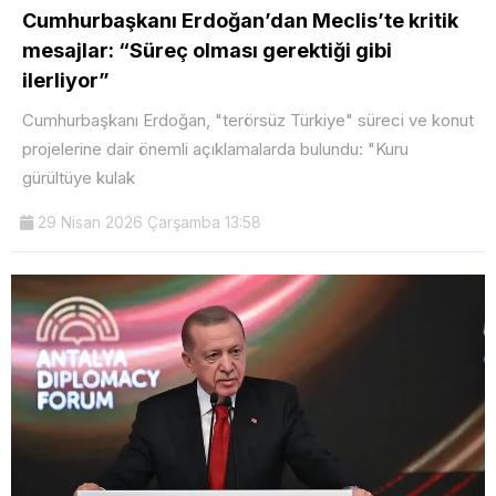
Cumhurbaşkanı Erdoğan’dan Meclis’te kritik
mesajlar: “Süreç olması gerektiği gibi
ilerliyor”
Cumhurbaşkanı Erdoğan, "terörsüz Türkiye" süreci ve konut
projelerine dair önemli açıklamalarda bulundu: "Kuru
gürültüye kulak
29 Nisan 2026 Çarşamba 13:58