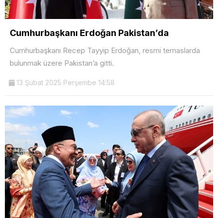
Cumhurbaşkanı Erdoğan Pakistan’da
Cumhurbaşkanı Recep Tayyip Erdoğan, resmi temaslarda
bulunmak üzere Pakistan’a gitti.
13 Şubat 2025 Perşembe 14:58