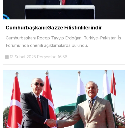
Cumhurbaşkanı:Gazze Filistinlilerindir
Cumhurbaşkanı Recep Tayyip Erdoğan, Türkiye-Pakistan İş
Forumu'nda önemli açıklamalarda bulundu.
13 Şubat 2025 Perşembe 16:56