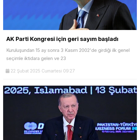
AK Parti Kongresi için geri sayım başladı
Kuruluşundan 15 ay sonra 3 Kasım 2002'de girdiği ilk genel
seçimle iktidara gelen ve 23
22 Şubat 2025 Cumartesi 09:27