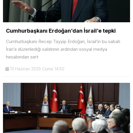
Cumhurbaşkanı Erdoğan’dan İsrail’e tepki
Cumhurbaşkanı Recep Tayyip Erdoğan, İsrail’in bu sabah
İran’a düzenlediği saldırının ardından sosyal medya
hesabından sert
13 Haziran 2025 Cuma 14:50