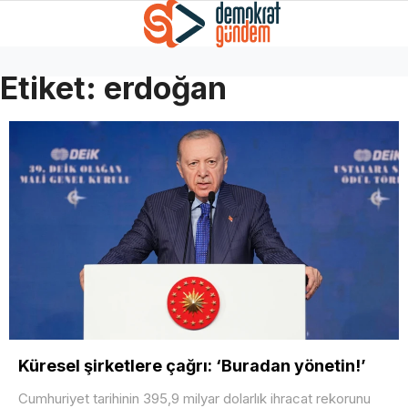
Etiket:
erdoğan
Küresel şirketlere çağrı: ‘Buradan yönetin!’
Cumhuriyet tarihinin 395,9 milyar dolarlık ihracat rekorunu