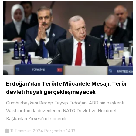
Erdoğan’dan Terörle Mücadele Mesajı: Terör
devleti hayali gerçekleşmeyecek
Cumhurbaşkanı Recep Tayyip Erdoğan, ABD’nin başkenti
Washington’da düzenlenen NATO Devlet ve Hükümet
Başkanları Zirvesi’nde önemli
11 Temmuz 2024 Perşembe 14:13