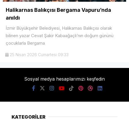
Halikarnas Balıkçısı Bergama Vapuru’nda
anıldı
İzmir Büyükşehir Belediyesi, Halikarnas Balıkçısı olarak
bilinen yazar Cevat Şakir Kabaağaçlı’nın doğum gününü
çocuklarla Bergama
25 Nisan 2026 Cumartesi 09:33
Sosyal medya hesaplarımızı keşfedin
KATEGORİLER