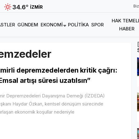
34.6
°
Biz
İZMIR
HAK TEMEL
STLER
GÜNDEM
EKONOMI
POLITIKA
SPOR
HABER
remzedeler
zmirli depremzedelerden kritik çağrı:
Emsal artışı süresi uzatılsın”
mir Depremzedeleri Dayanışma Derneği (İZDEDA)
şkanı Haydar Özkan, kentsel dönüşüm sürecinde
ırlaşan ekonomik koşullar nedeniyle