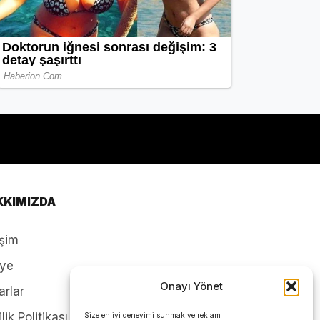
KKIMIZDA
işim
ye
Onayı Yönet
arlar
ilik Politikası
Size en iyi deneyimi sunmak ve reklam