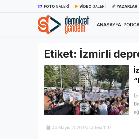
FOTO
GALERİ
VİDEO
GALERİ
YAZARLAR
ANASAYFA
PODCA
Etiket:
İzmirli dep
İ
“
İz
Ba
ağ
04 Mayıs 2026 Pazartesi 11:17