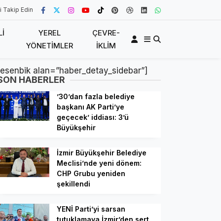
i Takip Edin
LI
YEREL
ÇEVRE-
YÖNETIMLER
İKLIM
[esenbik alan=”haber_detay_sidebar”]
SON HABERLER
’30’dan fazla belediye
başkanı AK Parti’ye
geçecek’ iddiası: 3’ü
Büyükşehir
İzmir Büyükşehir Belediye
Meclisi’nde yeni dönem:
CHP Grubu yeniden
şekillendi
YENİ Parti’yi sarsan
tutuklamaya İzmir’den sert