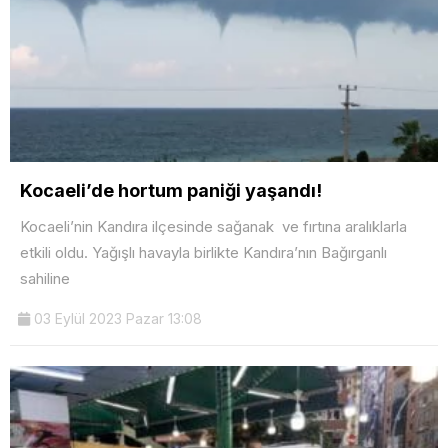
Kocaeli’de hortum paniği yaşandı!
Kocaeli’nin Kandıra ilçesinde sağanak ve fırtına aralıklarla
etkili oldu. Yağışlı havayla birlikte Kandıra’nın Bağırganlı
sahiline
03 Eylül 2023 Pazar 13:08