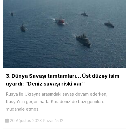
3. Dünya Savaşı tamtamları… Üst düzey isim
uyardı: “Deniz savaşı riski var”
Rusya ile Ukrayna arasındaki savaş devam ederken,
Rusya'nın geçen hafta Karadeniz'de bazı gemilere
müdahale etmesi
20 Ağustos 2023 Pazar 15:12