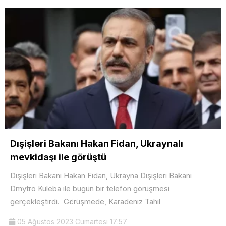
Dışişleri Bakanı Hakan Fidan, Ukraynalı
mevkidaşı ile görüştü
Dışişleri Bakanı Hakan Fidan, Ukrayna Dışişleri Bakanı
Dmytro Kuleba ile bugün bir telefon görüşmesi
gerçekleştirdi. Görüşmede, Karadeniz Tahıl
05 Ağustos 2023 Cumartesi 17:57