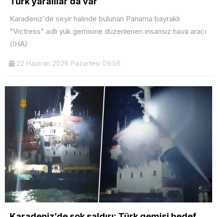
Türk yaralılar da var
Karadeniz'de seyir halinde bulunan Panama bayraklı
"Victress" adlı yük gemisine düzenlenen insansız hava aracı
(İHA)
22 Haziran 2026 Pazartesi 09:56
Karadeniz’de şok saldırı: Türk gemisi hedef