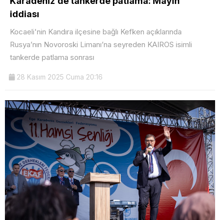
Karadeniz’de tankerde patlama: Mayın
iddiası
Kocaeli'nin Kandıra ilçesine bağlı Kefken açıklarında
Rusya’nın Novoroski Limanı’na seyreden KAIROS isimli
tankerde patlama sonrası
28 Kasım 2025 Cuma 20:16