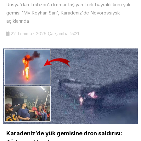
Rusya'dan Trabzon'a kömür taşıyan Türk bayraklı kuru yük
gemisi 'Mv Reyhan Sarı', Karadeniz'de Novorossiysk
açıklarında
22 Temmuz 2026 Çarşamba 15:21
Karadeniz’de yük gemisine dron saldırısı: