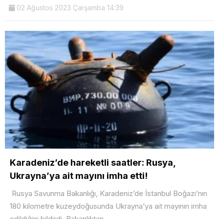
02 Ağustos 2023 Çarşamba 14:39
Karadeniz’de hareketli saatler: Rusya,
Ukrayna’ya ait mayını imha etti!
Rusya Savunma Bakanlığı, Karadeniz’de İstanbul Boğazı’nın
180 kilometre kuzeydoğusunda Ukrayna’ya ait mayının imha
edildiğini bildirdi. Bakanlıktan