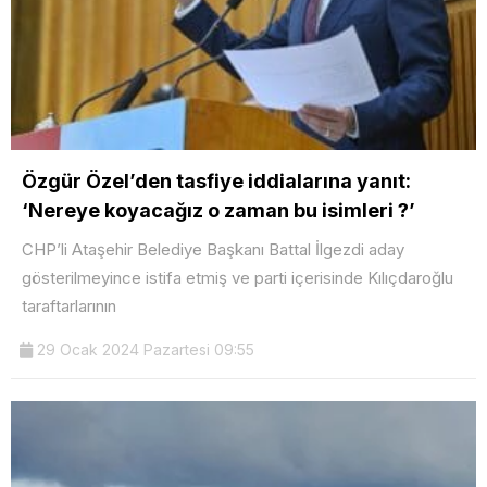
Özgür Özel’den tasfiye iddialarına yanıt:
‘Nereye koyacağız o zaman bu isimleri ?’
CHP’li Ataşehir Belediye Başkanı Battal İlgezdi aday
gösterilmeyince istifa etmiş ve parti içerisinde Kılıçdaroğlu
taraftarlarının
29 Ocak 2024 Pazartesi 09:55