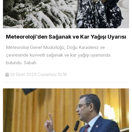
Meteoroloji’den Sağanak ve Kar Yağışı Uyarısı
Meteoroloji Genel Müdürlüğü, Doğu Karadeniz ve
çevresinde kuvvetli sağanak ve kar yağışı uyarısında
bulundu. Sabah
26 Ekim 2024 Cumartesi 10:18