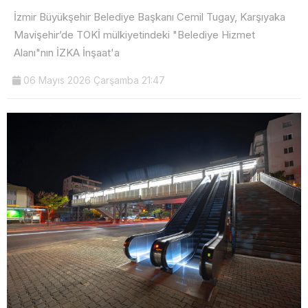
İzmir Büyükşehir Belediye Başkanı Cemil Tugay, Karşıyaka
Mavişehir’de TOKİ mülkiyetindeki "Belediye Hizmet
Alanı"nın İZKA İnşaat'a
06 Mayıs 2026 Çarşamba 21:47