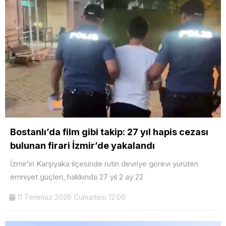
Bostanlı’da film gibi takip: 27 yıl hapis cezası
bulunan firari İzmir’de yakalandı
İzmir’in Karşıyaka ilçesinde rutin devriye görevi yürüten
emniyet güçleri, hakkında 27 yıl 2 ay 22
11 Temmuz 2026 Cumartesi 12:06