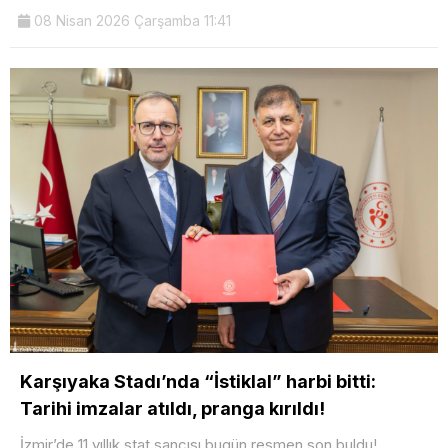
08 Nisan 2026 Çarşamba 11:41
Karşıyaka Stadı’nda “İstiklal” harbi bitti:
Tarihi imzalar atıldı, pranga kırıldı!
İzmir’de 11 yıllık stat sancısı bugün resmen son buldu!