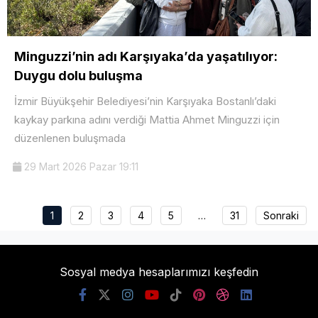
Minguzzi’nin adı Karşıyaka’da yaşatılıyor:
Duygu dolu buluşma
İzmir Büyükşehir Belediyesi’nin Karşıyaka Bostanlı’daki
kaykay parkına adını verdiği Mattia Ahmet Minguzzi için
düzenlenen buluşmada
29 Mart 2026 Pazar 19:11
1
2
3
4
5
…
31
Sonraki
Sosyal medya hesaplarımızı keşfedin