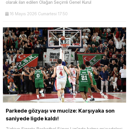
olarak ilan edilen Olağan Seçimli Genel Kurul
16 Mayıs 2026 Cumartesi 17:50
Parkede gözyaşı ve mucize: Karşıyaka son
saniyede ligde kaldı!
Türkiye Sigorta Basketbol Süper Ligi'nde kalma mücadelesi