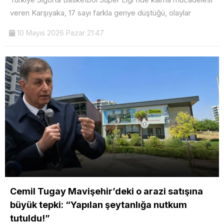
veren Karşıyaka, 17 sayı farkla geriye düştüğü, olaylar
10 Mayıs 2026 Pazar 21:47
Cemil Tugay Mavişehir’deki o arazi satışına
büyük tepki: “Yapılan şeytanlığa nutkum
tutuldu!”