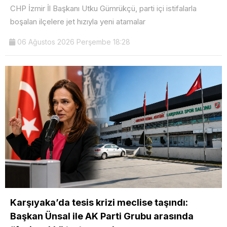
CHP İzmir İl Başkanı Utku Gümrükçü, parti içi istifalarla
boşalan ilçelere jet hızıyla yeni atamalar
06 Ağustos 2026 Perşembe 18:28
Karşıyaka’da tesis krizi meclise taşındı:
Başkan Ünsal ile AK Parti Grubu arasında