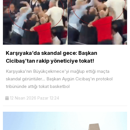
Karşıyaka’da skandal gece: Başkan
Cicibaş’tan rakip yöneticiye tokat!
Karşıyaka'nın Büyükçekmece'yi mağlup ettiği maçta
skandal görüntüler... Başkan Aygün Cicibaş'ın protokol
tribününde attığı tokat basketbol
12 Nisan 2026 Pazar 12:24