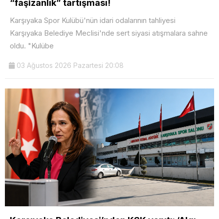
“faşizanlık” tartışması!
Karşıyaka Spor Kulübü'nün idari odalarının tahliyesi
Karşıyaka Belediye Meclisi'nde sert siyasi atışmalara sahne
oldu. "Kulübe
03 Ağustos 2026 Pazartesi 20:08