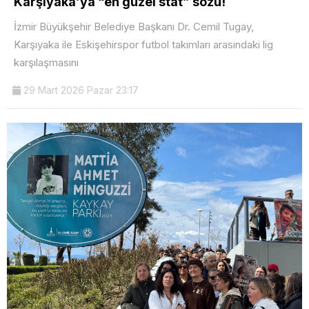
Karşıyaka’ya “en güzel stat” sözü!
İzmir Büyükşehir Belediye Başkanı Dr. Cemil Tugay,
Karşıyaka ile Eskişehirspor futbol takımları arasındaki lig
karşılaşmasını
29 Mart 2026 Pazar 23:17