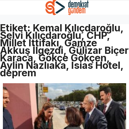
Etiket:
Kemal Kılıçdaroğlu,
Selvi Kılıçdaroğlu, CHP,
Millet İttifakı, Gamze
Akkuş İlgezdi, Gülizar Biçer
Karaca, Gökçe Gökçen,
Aylin Nazlıaka, İsias Hotel,
deprem