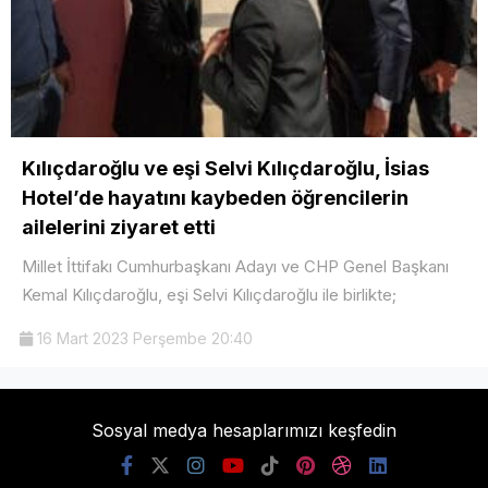
Kılıçdaroğlu ve eşi Selvi Kılıçdaroğlu, İsias
Hotel’de hayatını kaybeden öğrencilerin
ailelerini ziyaret etti
Millet İttifakı Cumhurbaşkanı Adayı ve CHP Genel Başkanı
Kemal Kılıçdaroğlu, eşi Selvi Kılıçdaroğlu ile birlikte;
16 Mart 2023 Perşembe 20:40
Sosyal medya hesaplarımızı keşfedin