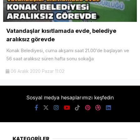
Vatandaşlar kısıtlamada evde, belediye
aralıksız görevde
Konak Belediyesi, cuma akşamı saat 21.00’de başlayan ve
56 saat aralıksız süren hafta sonu sokağa
06 Aralık 2020 Pazar 11:02
Sosyal medya hesaplarımızı keşfedin
KATEGORİLER