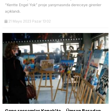
“Kentte Engel Yok” proje yarışmasında dereceye girenler
açıklandı.
21 Mayıs 2023 Pazar 13:02
Genç ressamlar Konak'ta… Ümran Baradan