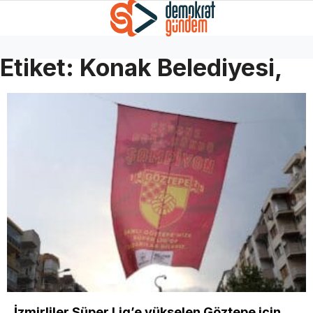
Etiket:
Konak Belediyesi,
İzmirliler Süper Lig’e yükselen Göztepe için