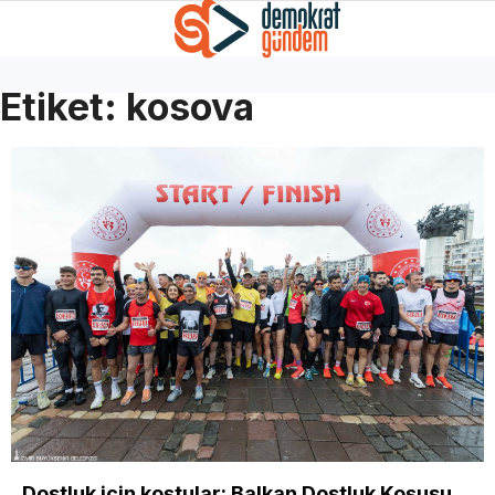
Etiket:
kosova
Dostluk için koştular: Balkan Dostluk Koşusu