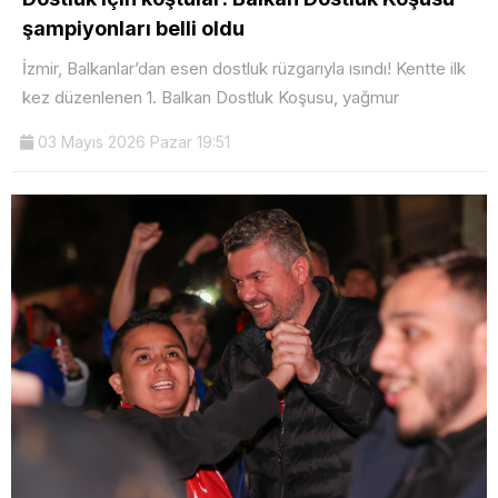
şampiyonları belli oldu
İzmir, Balkanlar’dan esen dostluk rüzgarıyla ısındı! Kentte ilk
kez düzenlenen 1. Balkan Dostluk Koşusu, yağmur
03 Mayıs 2026 Pazar 19:51