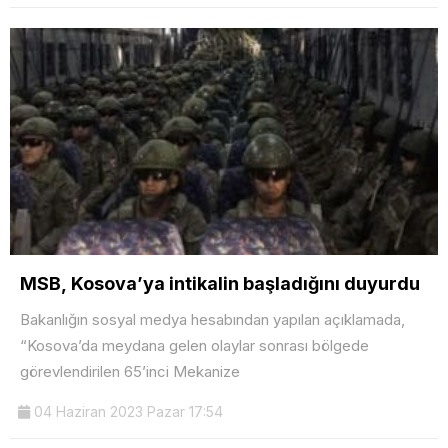
MSB, Kosova’ya intikalin başladığını duyurdu
Bakanlığın sosyal medya hesabından yapılan açıklamada,
“Kosova’da meydana gelen olaylar sonrası bölgede
görevlendirilen 65’inci Mekanize
04 Haziran 2023 Pazar 17:54