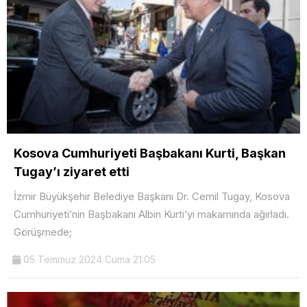
Kosova Cumhuriyeti Başbakanı Kurti, Başkan
Tugay’ı ziyaret etti
İzmir Büyükşehir Belediye Başkanı Dr. Cemil Tugay, Kosova
Cumhuriyeti’nin Başbakanı Albin Kurti’yi makamında ağırladı.
Görüşmede;
05 Temmuz 2024 Cuma 21:05