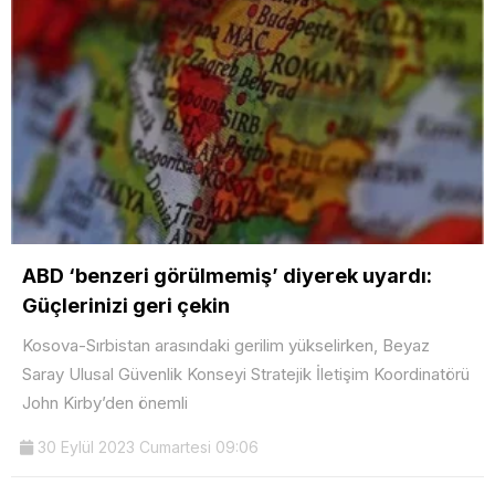
ABD ‘benzeri görülmemiş’ diyerek uyardı:
Güçlerinizi geri çekin
Kosova-Sırbistan arasındaki gerilim yükselirken, Beyaz
Saray Ulusal Güvenlik Konseyi Stratejik İletişim Koordinatörü
John Kirby’den önemli
30 Eylül 2023 Cumartesi 09:06