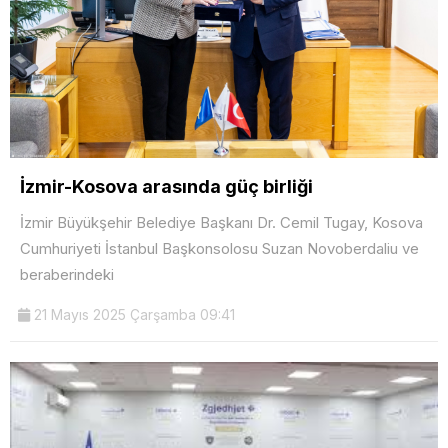
İzmir-Kosova arasında güç birliği
İzmir Büyükşehir Belediye Başkanı Dr. Cemil Tugay, Kosova
Cumhuriyeti İstanbul Başkonsolosu Suzan Novoberdaliu ve
beraberindeki
21 Mayıs 2025 Çarşamba 09:41