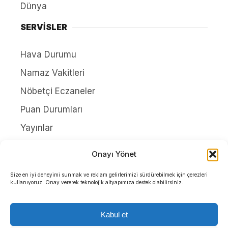
Dünya
SERVİSLER
Hava Durumu
Namaz Vakitleri
Nöbetçi Eczaneler
Puan Durumları
Yayınlar
HAKKIMIZDA
Onayı Yönet
İletişim
Size en iyi deneyimi sunmak ve reklam gelirlerimizi sürdürebilmek için çerezleri
kullanıyoruz. Onay vererek teknolojik altyapımıza destek olabilirsiniz.
Künye
Yazarlar
Kabul et