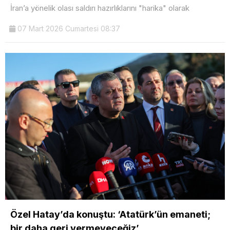
İran’a yönelik olası saldırı hazırlıklarını "harika" olarak
07 Mart 2026 Cumartesi 08:37
Özel Hatay’da konuştu: ‘Atatürk’ün emaneti;
bir daha geri vermeyeceğiz’