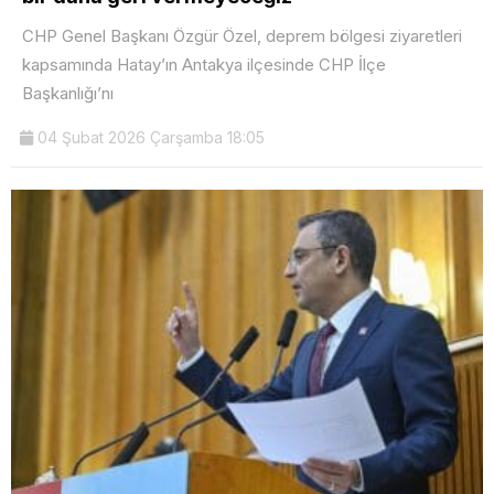
CHP Genel Başkanı Özgür Özel, deprem bölgesi ziyaretleri
kapsamında Hatay’ın Antakya ilçesinde CHP İlçe
Başkanlığı’nı
04 Şubat 2026 Çarşamba 18:05