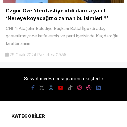
Özgür Özel’den tasfiye iddialarına yanıt:
‘Nereye koyacağız o zaman bu isimleri ?’
CHP’li Ataşehir Belediye Başkanı Battal İlgezdi aday
gösterilmeyince istifa etmiş ve parti içerisinde Kılıçdaroğlu
taraftarlarının
29 Ocak 2024 Pazartesi 09:55
Sosyal medya hesaplarımızı keşfedin
KATEGORİLER