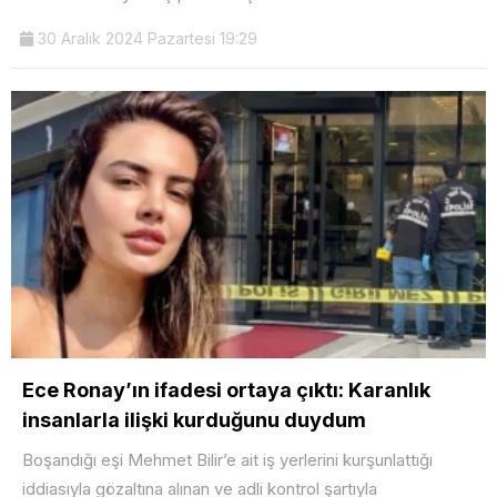
30 Aralık 2024 Pazartesi 19:29
Ece Ronay’ın ifadesi ortaya çıktı: Karanlık
insanlarla ilişki kurduğunu duydum
Boşandığı eşi Mehmet Bilir’e ait iş yerlerini kurşunlattığı
iddiasıyla gözaltına alınan ve adli kontrol şartıyla