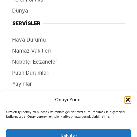
Dünya
SERVİSLER
Hava Durumu
Namaz Vakitleri
Nöbetçi Eczaneler
Puan Durumları
Yayınlar
HAKKIMIZDA
Onayı Yönet
İletişim
Size en iyi deneyimi sunmak ve reklam gelirlerimizi sürdürebilmek için çerezleri
kullanıyoruz. Onay vererek teknolojik altyapımıza destek olabilirsiniz.
Künye
Yazarlar
Kabul et