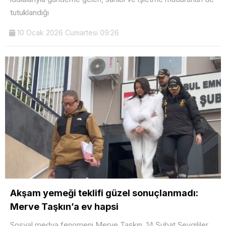
tutuklandığı
10 Ocak 2026 Cumartesi 09:26
Akşam yemeği teklifi güzel sonuçlanmadı:
Merve Taşkın’a ev hapsi
Sosyal medya fenomeni Merve Taşkın, 14 Şubat Sevgililer