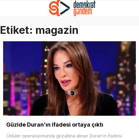
Etiket:
magazin
Güzide Duran’ın ifadesi ortaya çıktı
Ünlüler operasyonunda gözaltına alınan Duran’ın ifadesi