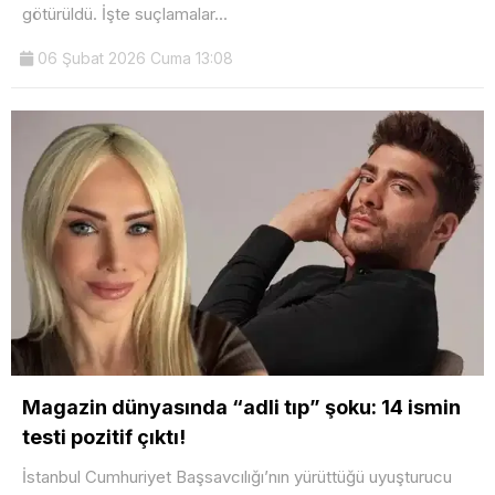
götürüldü. İşte suçlamalar...
06 Şubat 2026 Cuma 13:08
Magazin dünyasında “adli tıp” şoku: 14 ismin
testi pozitif çıktı!
İstanbul Cumhuriyet Başsavcılığı’nın yürüttüğü uyuşturucu