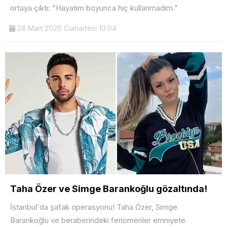
ortaya çıktı: "Hayatım boyunca hiç kullanmadım."
28 Mart 2026 Cumartesi 10:04
Taha Özer ve Simge Barankoğlu gözaltında!
İstanbul'da şafak operasyonu! Taha Özer, Simge
Barankoğlu ve beraberindeki fenomenler emniyete