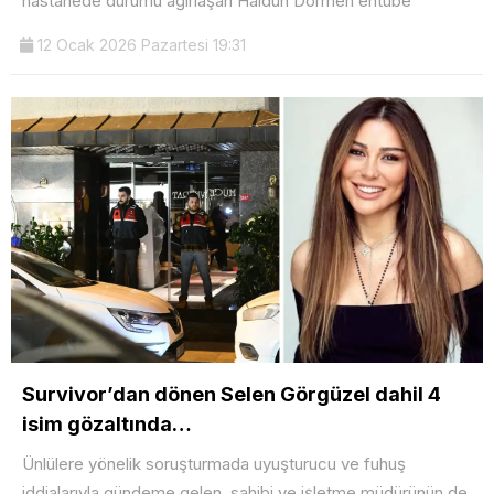
hastanede durumu ağırlaşan Haldun Dormen entübe
12 Ocak 2026 Pazartesi 19:31
Survivor’dan dönen Selen Görgüzel dahil 4
isim gözaltında…
Ünlülere yönelik soruşturmada uyuşturucu ve fuhuş
iddialarıyla gündeme gelen, sahibi ve işletme müdürünün de