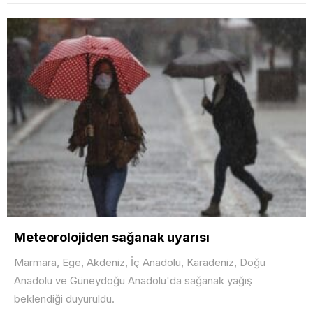
Meteorolojiden sağanak uyarısı
Marmara, Ege, Akdeniz, İç Anadolu, Karadeniz, Doğu
Anadolu ve Güneydoğu Anadolu'da sağanak yağış
beklendiği duyuruldu.