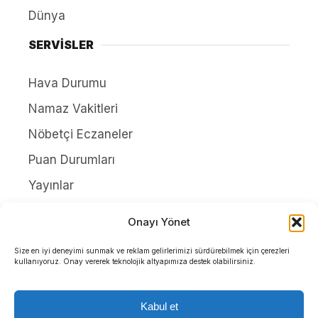
Dünya
SERVİSLER
Hava Durumu
Namaz Vakitleri
Nöbetçi Eczaneler
Puan Durumları
Yayınlar
HAKKIMIZDA
Onayı Yönet
İletişim
Size en iyi deneyimi sunmak ve reklam gelirlerimizi sürdürebilmek için çerezleri
kullanıyoruz. Onay vererek teknolojik altyapımıza destek olabilirsiniz.
Künye
Yazarlar
Kabul et