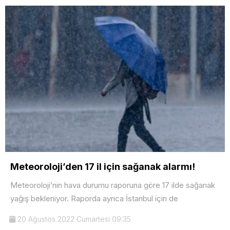
Meteoroloji’den 17 il için sağanak alarmı!
Meteoroloji’nin hava durumu raporuna göre 17 ilde sağanak
yağış bekleniyor. Raporda ayrıca İstanbul için de
20 Ağustos 2022 Cumartesi 09:35