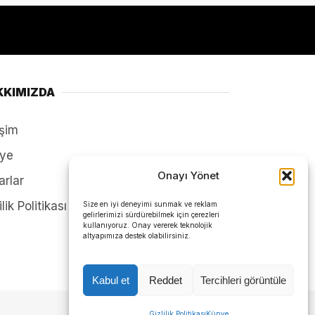
KKIMIZDA
işim
ye
Onayı Yönet
arlar
ilik Politikası
Size en iyi deneyimi sunmak ve reklam
gelirlerimizi sürdürebilmek için çerezleri
kullanıyoruz. Onay vererek teknolojik
altyapımıza destek olabilirsiniz.
Kabul et
Reddet
Tercihleri görüntüle
Gizlilik Politikası
Künye