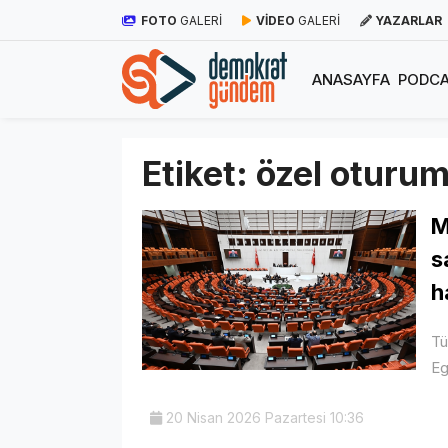
FOTO
GALERİ
VİDEO
GALERİ
YAZARLAR
ANASAYFA
PODCA
Etiket:
özel oturu
M
s
h
Tü
Eg
20 Nisan 2026 Pazartesi 10:36