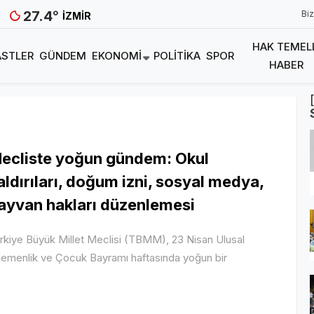
27.4
°
Biz
İZMIR
HAK TEMEL
STLER
GÜNDEM
EKONOMI
POLITIKA
SPOR
HABER
m
ecliste yoğun gündem: Okul
aldırıları, doğum izni, sosyal medya,
ayvan hakları düzenlemesi
rkiye Büyük Millet Meclisi (TBMM), 23 Nisan Ulusal
emenlik ve Çocuk Bayramı haftasında yoğun bir