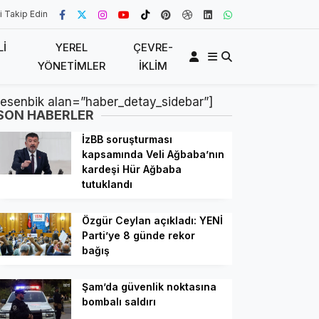
i Takip Edin
LI
YEREL
ÇEVRE-
YÖNETIMLER
İKLIM
[esenbik alan=”haber_detay_sidebar”]
SON HABERLER
İzBB soruşturması
kapsamında Veli Ağbaba’nın
kardeşi Hür Ağbaba
tutuklandı
Özgür Ceylan açıkladı: YENİ
Parti’ye 8 günde rekor
bağış
Şam’da güvenlik noktasına
bombalı saldırı