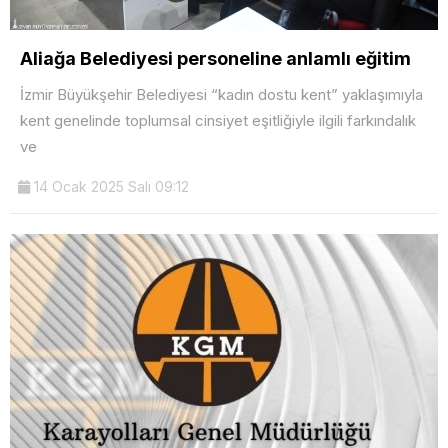
Aliağa Belediyesi personeline anlamlı eğitim
İzmir Büyükşehir Belediyesi “kadın dostu kent” yaklaşımıyla
kent genelinde toplumsal cinsiyet eşitliğiyle ilgili farkındalık
ve
14 Ocak 2025 Salı 09:12