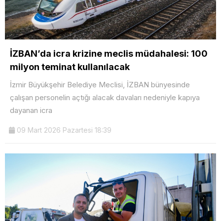
İZBAN’da icra krizine meclis müdahalesi: 100
milyon teminat kullanılacak
İzmir Büyükşehir Belediye Meclisi, İZBAN bünyesinde
çalışan personelin açtığı alacak davaları nedeniyle kapıya
dayanan icra
09 Mart 2026 Pazartesi 18:39