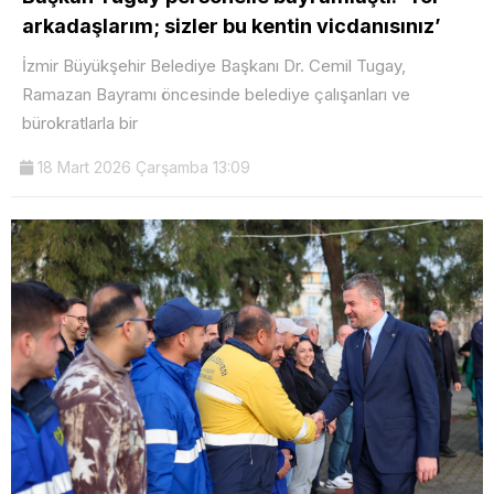
arkadaşlarım; sizler bu kentin vicdanısınız’
İzmir Büyükşehir Belediye Başkanı Dr. Cemil Tugay,
Ramazan Bayramı öncesinde belediye çalışanları ve
bürokratlarla bir
18 Mart 2026 Çarşamba 13:09