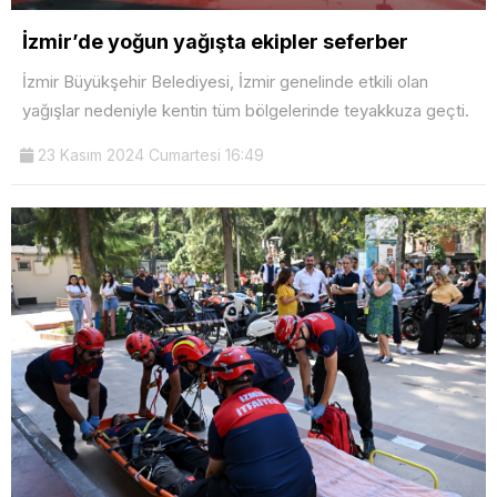
İzmir’de yoğun yağışta ekipler seferber
İzmir Büyükşehir Belediyesi, İzmir genelinde etkili olan
yağışlar nedeniyle kentin tüm bölgelerinde teyakkuza geçti.
23 Kasım 2024 Cumartesi 16:49