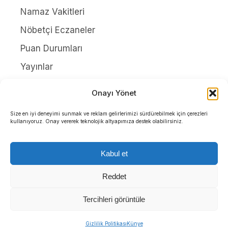
Namaz Vakitleri
Nöbetçi Eczaneler
Puan Durumları
Yayınlar
HAKKIMIZDA
Onayı Yönet
İletişim
Size en iyi deneyimi sunmak ve reklam gelirlerimizi sürdürebilmek için çerezleri
kullanıyoruz. Onay vererek teknolojik altyapımıza destek olabilirsiniz.
Künye
Yazarlar
Kabul et
Gizlilik Politikası
Reddet
Tercihleri görüntüle
Tüm Hakları Saklıdır. |
WordPress Haber Teması
Gizlilik Politikası
Künye