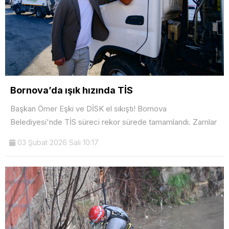
Bornova’da ışık hızında TİS
Başkan Ömer Eşki ve DİSK el sıkıştı! Bornova
Belediyesi'nde TİS süreci rekor sürede tamamlandı. Zamlar
03 Şubat 2026 Salı 10:17