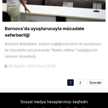
Bornova’da uyuşturucuyla mücadele
seferberliği
Bornova Belediyesi, toplum sağlığını koruma ve uyuşturucu
ile mücadele çerçevesinde “Narko-rehber” başlığıyla bir
seminer düzenledi;
09 Ağustos 2024 Cuma 09:40
1
2
Sonraki
Sosyal medya hesaplarımızı keşfedin