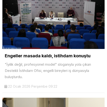
Engeller masada kaldı, istihdam konuştu
"İyilik değil, profesyonel model" sloganıyla yola çıkan
Destekli İstihdam Ofisi, engelli bireyleri iş dünyasıyla
buluşturdu.
22 Ocak 2026 Perşembe 09:22