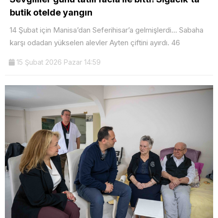
butik otelde yangın
14 Şubat için Manisa’dan Seferihisar’a gelmişlerdi... Sabaha
karşı odadan yükselen alevler Ayten çiftini ayırdı. 46
15 Şubat 2026 Pazar 14:59