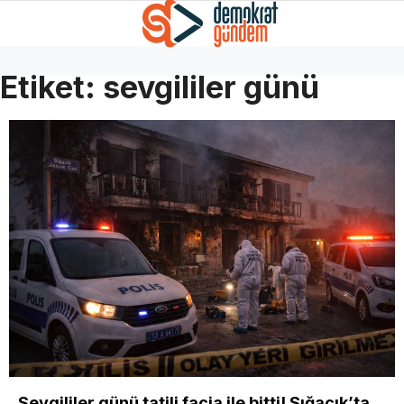
Etiket:
sevgililer günü
Sevgililer günü tatili facia ile bitti! Sığacık’ta