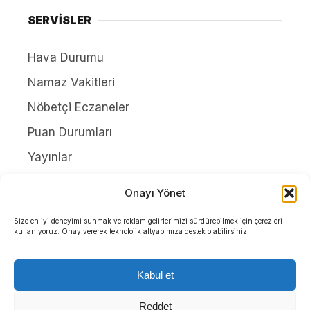
SERVİSLER
Hava Durumu
Namaz Vakitleri
Nöbetçi Eczaneler
Puan Durumları
Yayınlar
HAKKIMIZDA
Onayı Yönet
İletişim
Size en iyi deneyimi sunmak ve reklam gelirlerimizi sürdürebilmek için çerezleri
kullanıyoruz. Onay vererek teknolojik altyapımıza destek olabilirsiniz.
Künye
Yazarlar
Kabul et
Gizlilik Politikası
Reddet