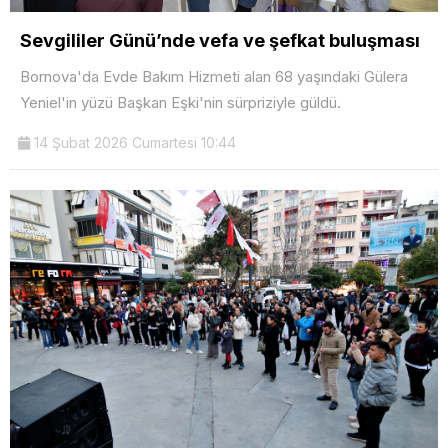
Sevgililer Günü’nde vefa ve şefkat buluşması
Bornova'da Evde Bakım Hizmeti alan 68 yaşındaki Gülera
Yeniel'in yüzü Başkan Eşki'nin sürpriziyle güldü.
14 Şubat 2026 Cumartesi 10:44