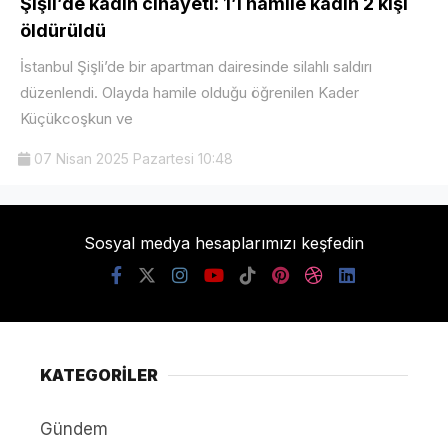
Şişli’de kadın cinayeti: 1’i hamile kadın 2 kişi
öldürüldü
İstanbul Şişli’de bir apartman dairesinde silahlı saldırı
düzenlendi. Olayda hamile olduğu öğrenilen Kader
Küçükcoşkun ve
07 Nisan 2025 Pazartesi 10:48
Sosyal medya hesaplarımızı keşfedin
KATEGORİLER
Gündem