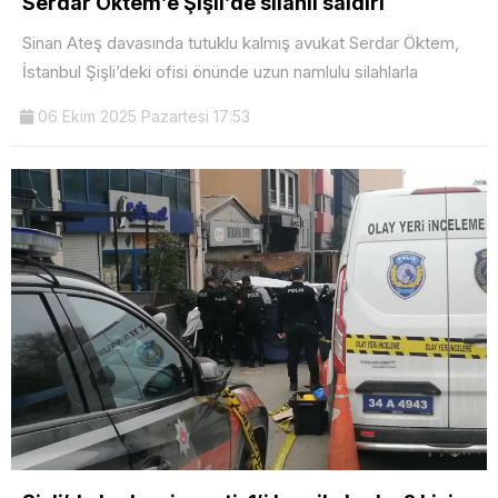
Serdar Öktem’e Şişli’de silahlı saldırı
Sinan Ateş davasında tutuklu kalmış avukat Serdar Öktem,
İstanbul Şişli’deki ofisi önünde uzun namlulu silahlarla
06 Ekim 2025 Pazartesi 17:53