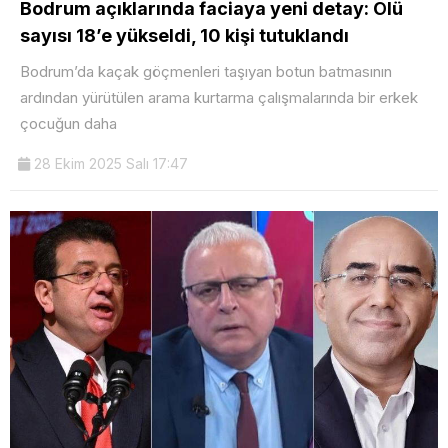
Bodrum açıklarında faciaya yeni detay: Ölü
sayısı 18’e yükseldi, 10 kişi tutuklandı
Bodrum’da kaçak göçmenleri taşıyan botun batmasının
ardından yürütülen arama kurtarma çalışmalarında bir erkek
çocuğun daha
28 Ekim 2025 Salı 17:47