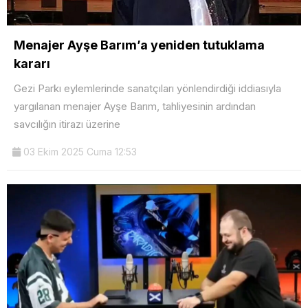
Menajer Ayşe Barım’a yeniden tutuklama
kararı
Gezi Parkı eylemlerinde sanatçıları yönlendirdiği iddiasıyla
yargılanan menajer Ayşe Barım, tahliyesinin ardından
savcılığın itirazı üzerine
03 Ekim 2025 Cuma 12:53