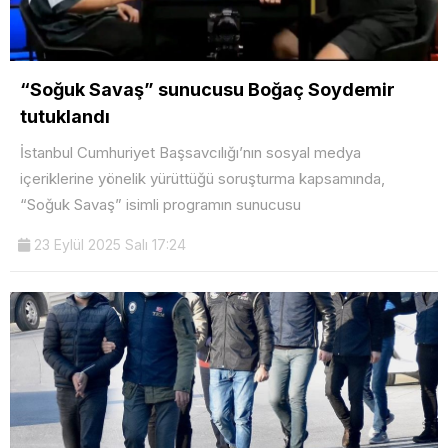
“Soğuk Savaş” sunucusu Boğaç Soydemir
tutuklandı
İstanbul Cumhuriyet Başsavcılığı’nın sosyal medya
içeriklerine yönelik yürüttüğü soruşturma kapsamında,
“Soğuk Savaş” isimli programın sunucusu
23 Eylül 2025 Salı 17:24