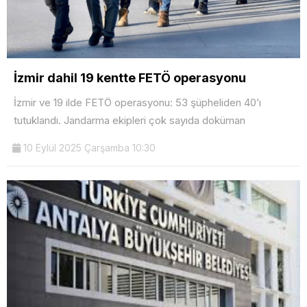
İzmir dahil 19 kentte FETÖ operasyonu
İzmir ve 19 ilde FETÖ operasyonu: 53 şüpheliden 40’ı
tutuklandı. Jandarma ekipleri çok sayıda doküman
10 Eylül 2025 Çarşamba 10:30