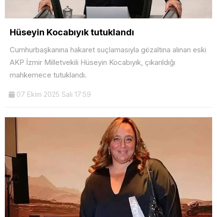
Hüseyin Kocabıyık tutuklandı
Cumhurbaşkanına hakaret suçlamasıyla gözaltına alınan eski
AKP İzmir Milletvekili Hüseyin Kocabıyık, çıkarıldığı
mahkemece tutuklandı.
07 Ekim 2025 Salı 17:59