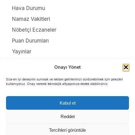
Hava Durumu
Namaz Vakitleri
Nöbetçi Eczaneler
Puan Durumları
Yayınlar
HAKKIMIZDA
Onayı Yönet
İletişim
Size en iyi deneyimi sunmak ve reklam gelirlerimizi sürdürebilmek için çerezleri
kullanıyoruz. Onay vererek teknolojik altyapımıza destek olabilirsiniz.
Künye
Yazarlar
Kabul et
Gizlilik Politikası
Reddet
Tercihleri görüntüle