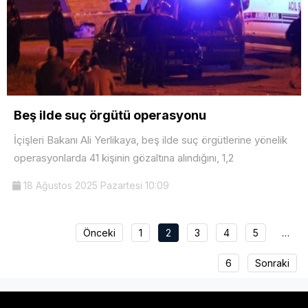
Beş ilde suç örgütü operasyonu
İçişleri Bakanı Ali Yerlikaya, beş ilde suç örgütlerine yönelik
operasyonlarda 41 kişinin gözaltına alındığını, 1,2
18 Ağustos 2025 Pazartesi 10:09
Önceki
1
2
3
4
5
…
6
Sonraki