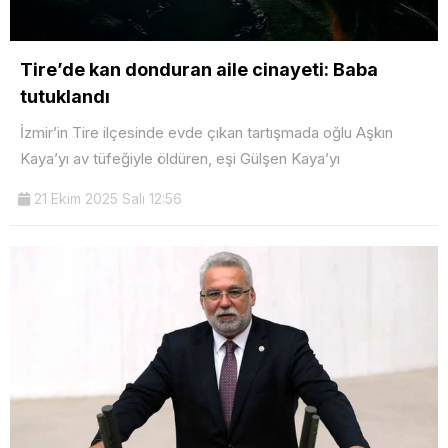
Tire’de kan donduran aile cinayeti: Baba
tutuklandı
İzmir’in Tire ilçesinde evde çıkan tartışmada oğlu Aşkın
Kaya’yı av tüfeğiyle öldüren, eşi Gülşen Kaya’yı
21 Ekim 2025 Salı 12:56