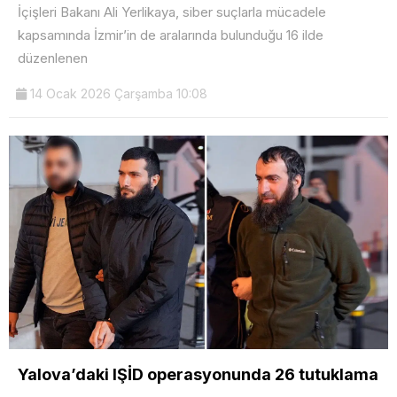
İçişleri Bakanı Ali Yerlikaya, siber suçlarla mücadele
kapsamında İzmir’in de aralarında bulunduğu 16 ilde
düzenlenen
14 Ocak 2026 Çarşamba 10:08
Yalova’daki IŞİD operasyonunda 26 tutuklama