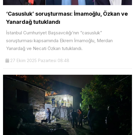
‘Casusluk’ soruşturması: İmamoğlu, Özkan ve
Yanardağ tutuklandı
İstanbul Cumhuriyet Başsavcılığı’nın “casusluk”
soruşturması kapsamında Ekrem İmamoğlu, Merdan
Yanardağ ve Necati Özkan tutuklandı.
27 Ekim 2025 Pazartesi 08:48