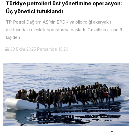
Türkiye petrolleri üst yönetimine operasyon:
Üç yönetici tutuklandı
TP Petrol Dağıtım AŞ’nin EPDK’ya bildirdiği akaryakıt
miktarındaki eksiklik soruşturma başlattı. Gözaltına alınan 9
kişiden
30 Ekim 2025 Perşembe 16:20