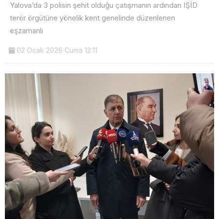
Yalova’da 3 polisin şehit olduğu çatışmanın ardından IŞİD
terör örgütüne yönelik kent genelinde düzenlenen
eşzamanlı
02 Ocak 2026 Cuma 12:11