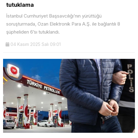
tutuklama
İstanbul Cumhuriyet Başsavcılığı’nın yürüttüğü
soruşturmada, Ozan Elektronik Para A.Ş. ile bağlantılı 8
şüpheliden 6’sı tutuklandı.
04 Kasım 2025 Salı 09:01