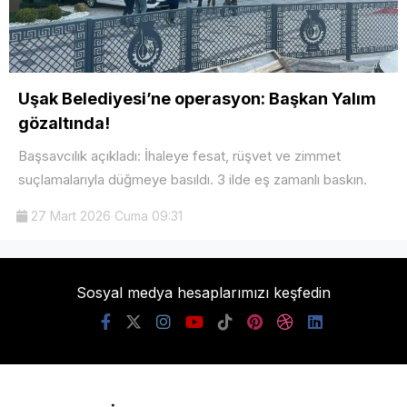
Uşak Belediyesi’ne operasyon: Başkan Yalım
gözaltında!
Başsavcılık açıkladı: İhaleye fesat, rüşvet ve zimmet
suçlamalarıyla düğmeye basıldı. 3 ilde eş zamanlı baskın.
27 Mart 2026 Cuma 09:31
Sosyal medya hesaplarımızı keşfedin