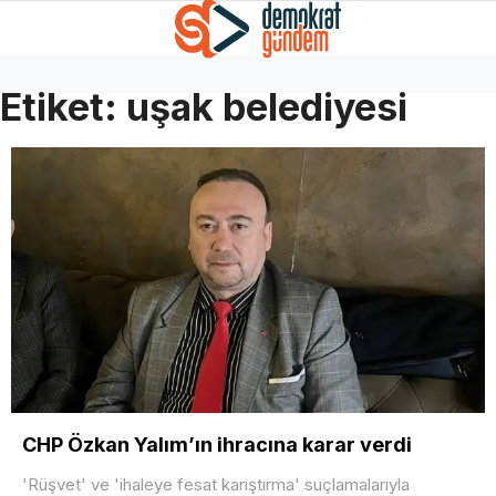
Etiket:
uşak belediyesi
CHP Özkan Yalım’ın ihracına karar verdi
'Rüşvet' ve 'ihaleye fesat karıştırma' suçlamalarıyla