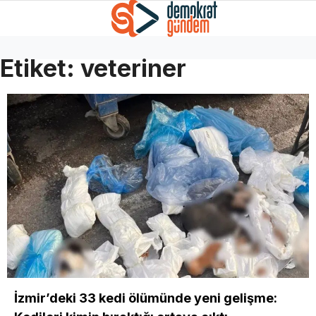
Etiket:
veteriner
İzmir’deki 33 kedi ölümünde yeni gelişme: