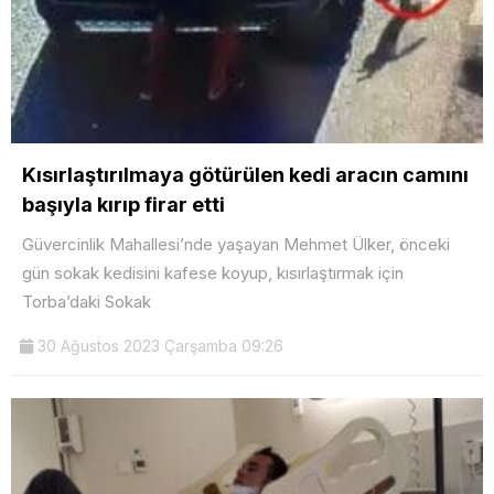
Kısırlaştırılmaya götürülen kedi aracın camını
başıyla kırıp firar etti
Güvercinlik Mahallesi’nde yaşayan Mehmet Ülker, önceki
gün sokak kedisini kafese koyup, kısırlaştırmak için
Torba’daki Sokak
30 Ağustos 2023 Çarşamba 09:26