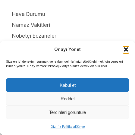
Hava Durumu
Namaz Vakitleri
Nöbetçi Eczaneler
Puan Durumları
Onayı Yönet
Yayınlar
Size en iyi deneyimi sunmak ve reklam gelirlerimizi sürdürebilmek için çerezleri
kullanıyoruz. Onay vererek teknolojik altyapımıza destek olabilirsiniz.
HAKKIMIZDA
Kabul et
İletişim
Künye
Reddet
Yazarlar
Tercihleri görüntüle
Gizlilik Politikası
Gizlilik Politikası
Künye