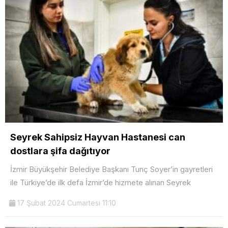
Seyrek Sahipsiz Hayvan Hastanesi can
dostlara şifa dağıtıyor
İzmir Büyükşehir Belediye Başkanı Tunç Soyer’in gayretleri
ile Türkiye’de ilk defa İzmir’de hizmete alınan Seyrek
17 Şubat 2024 Cumartesi 11:10