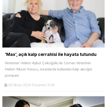
‘Max’, açık kalp cerrahisi ile hayata tutundu
Veteriner Hekim Aykut Çokoğullu ile Uzman Veteriner
Hekim Murat Vurucu, insanlarda kullanılan kalp akciğer
pompası
08 Nisan 2024 Pazartesi 11:46