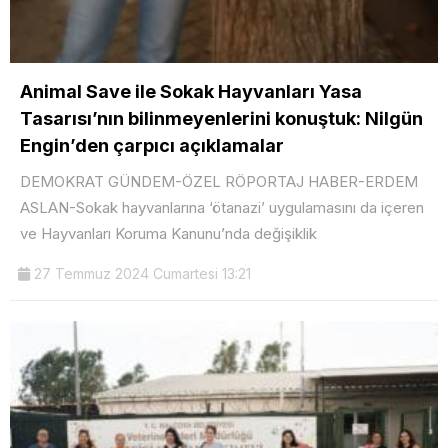
Animal Save ile Sokak Hayvanları Yasa
Tasarısı’nın bilinmeyenlerini konuştuk: Nilgün
Engin’den çarpıcı açıklamalar
DEMOKRAT GÜNDEM-ÖZEL RÖPORTAJ HABER-ERDEM
ASLAN-Sokak hayvanlarına ‘ötanazi’ uygulamasını da içeren
ve Hayvanları Koruma Kanunu’nda değişiklik
27 Temmuz 2024 Cumartesi 13:21