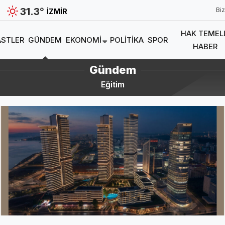
31.3
°
Biz
İZMIR
HAK TEMEL
STLER
GÜNDEM
EKONOMI
POLITIKA
SPOR
HABER
Gündem
Eğitim