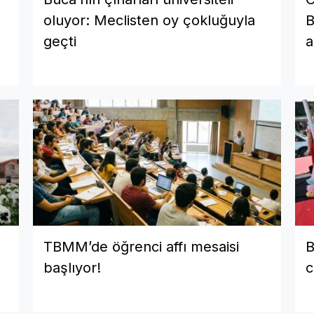
oluyor: Meclisten oy çokluğuyla
B
geçti
a
TBMM’de öğrenci affı mesaisi
B
başlıyor!
c