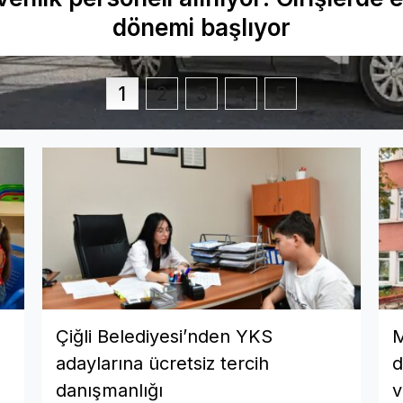
dönemi başlıyor
1
2
3
4
5
Çiğli Belediyesi’nden YKS
M
adaylarına ücretsiz tercih
d
danışmanlığı
v