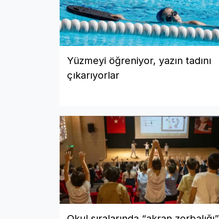
Yüzmeyi öğreniyor, yazın tadını
çıkarıyorlar
Okul sıralarında “akran zorbalığı”