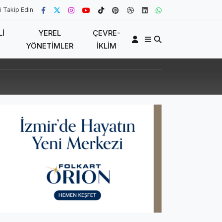
i Takip Edin
LI
YEREL
ÇEVRE-
YÖNETIMLER
İKLIM