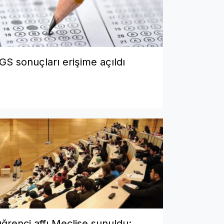
GS sonuçları erişime açıldı
ğrenci affı Meclise sunuldu: