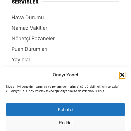
SERVİSLER
Hava Durumu
Namaz Vakitleri
Nöbetçi Eczaneler
Puan Durumları
Yayınlar
HAKKIMIZDA
Onayı Yönet
İletişim
Size en iyi deneyimi sunmak ve reklam gelirlerimizi sürdürebilmek için çerezleri
kullanıyoruz. Onay vererek teknolojik altyapımıza destek olabilirsiniz.
Künye
Yazarlar
Kabul et
Gizlilik Politikası
Reddet