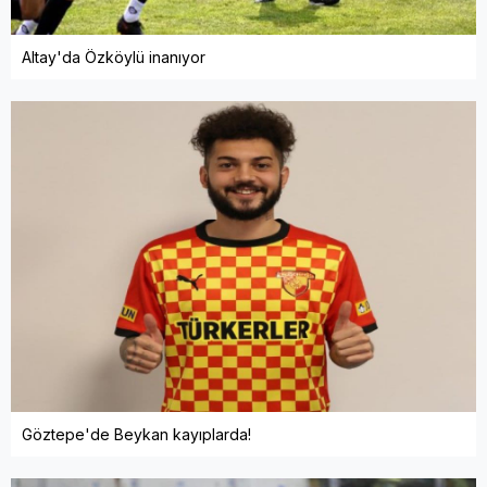
Altay'da Özköylü inanıyor
Göztepe'de Beykan kayıplarda!