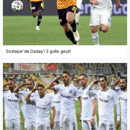
Göztepe'de Dadaş'ı 3 golle geçti!