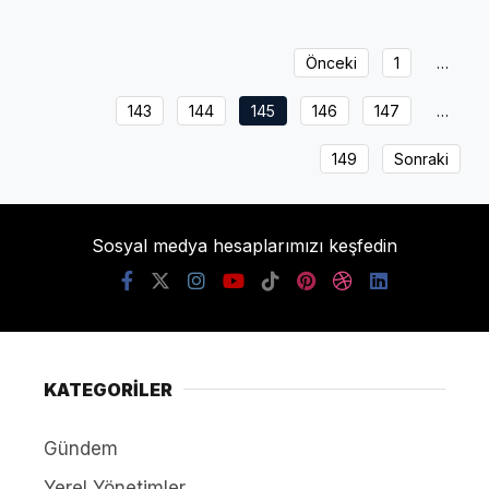
Önceki
1
…
143
144
145
146
147
…
149
Sonraki
Sosyal medya hesaplarımızı keşfedin
KATEGORİLER
Gündem
Yerel Yönetimler