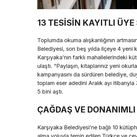
13 TESİSİN KAYITLI ÜYE 
Toplumda okuma alışkanlığının artması
Belediyesi, son beş yılda ilçeye 4 yeni
Karşıyaka’nın farklı mahallelerindeki kü
ulaştı. “Paylaşın, kitaplarınız yeni okurl
kampanyasını da sürdüren belediye, duyar
toplam eser adedini Aralık ayı itibarıyla 3
5 bini aştı.
ÇAĞDAŞ VE DONANIMLI
Karşıyaka Belediyesi’ne bağlı 10 kütüp
alma yoluyla temin edilen Türkçe ve çevi