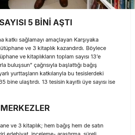
SAYISI 5 BİNİ AŞTI
na katkı sağlamayı amaçlayan Karşıyaka
 kütüphane ve 3 kitaplık kazandırdı. Böylece
tüphane ve kitaplıkların toplam sayısı 13’e
arla buluşsun” çağrısıyla başlattığı bağış
lı yurttaşların katkılarıyla bu tesislerdeki
5 bine ulaştırdı. 13 tesisin kayıtlı üye sayısı ise
 MERKEZLER
hane ve 3 kitaplık; hem bağış hem de satın
ri edebiyat, inceleme- araştırma, süreli