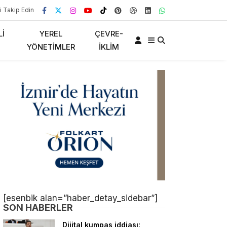
i Takip Edin
LI
YEREL
ÇEVRE-
YÖNETIMLER
İKLIM
[esenbik alan=”haber_detay_sidebar”]
SON HABERLER
Dijital kumpas iddiası: