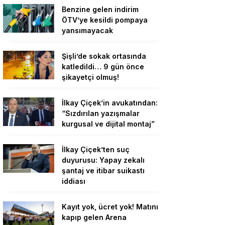
Benzine gelen indirim
ÖTV’ye kesildi pompaya
yansımayacak
Şişli’de sokak ortasında
katledildi… 9 gün önce
şikayetçi olmuş!
İlkay Çiçek’in avukatından:
“Sızdırılan yazışmalar
kurgusal ve dijital montaj”
İlkay Çiçek’ten suç
duyurusu: Yapay zekalı
şantaj ve itibar suikastı
iddiası
Kayıt yok, ücret yok! Matını
kapıp gelen Arena