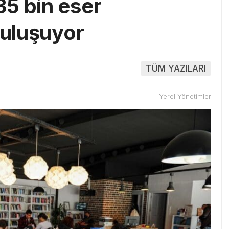
5 bin eser
buluşuyor
TÜM YAZILARI
4
Yerel Yönetimler