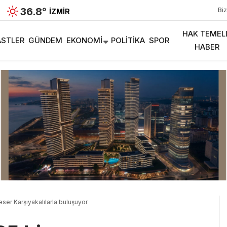
36.8
°
Biz
İZMIR
HAK TEMEL
STLER
GÜNDEM
EKONOMI
POLITIKA
SPOR
HABER
ser Karşıyakalılarla buluşuyor