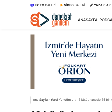
FOTO
GALERİ
VİDEO
GALERİ
YAZARLAR
ANASAYFA
PODCA
Ana Sayfa
›
Yerel Yönetimler
›
13 kütüphanede 35 bin e