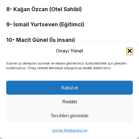
8- Kağan Özcan (Otel Sahibi)
9- İsmail Yurtseven (Eğitimci)
10- Macit Günel (İş insanı)
Onayı Yönet
11- Ezgi Tezcan Yaşar (Avukat)
Size en iyi deneyimi sunmak ve reklam gelirlerimizi sürdürebilmek için çerezleri
kullanıyoruz. Onay vererek teknolojik altyapımıza destek olabilirsiniz.
12- Atıl Ulaş Bengi ( Tekniker)
13- Şakir Eviz (Firma sahibi)
Kabul et
14- Emrah Temel (Firma sahibi)
Reddet
Tercihleri görüntüle
15- Hakan Tanır (Otel Sahibi)
Sıradaki Haber
16- Haşmet Akkuş (İş insanı)
Gizlilik Politikası
Künye
Başkan Eşki’den Çamdibi çıkarması: “Ortak akılla çözüm üretiyoruz”