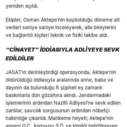
yeniden açıldı.
Ekipler, Osman Aktepe’nin kaybolduğu döneme ait
verileri saniye saniye inceleyerek, aile bireylerini
ve bağlantılı kişileri teknik ve fiziki takibe aldı.
“CİNAYET” İDDİASIYLA ADLİYEYE SEVK
EDİLDİLER
JASAT’ın derinleştirdiği operasyonda, Aktepe’nin
öldürüldüğü iddiasıyla aralarında anne, baba ve
dayının da bulunduğu 8 şüpheli eş zamanlı
baskınlarla dün gözaltına alındı. Jandarmadaki
işlemlerinin ardından Nazilli Adliyesi’ne sevk edilen
zanlılar, savcılık sorgusunun ardından nöbetçi
hakimliğe çıkarıldı. Mahkeme heyeti; Aktepe’nin
annesi G.Ç., komşusu S.Ö. ve kimliği belirtilmeyen