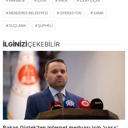
HAKIMLIK
IDDIA
IFADE
ILKAY ÇIÇEK
MENDERES BELEDIYESI
OPERASYON
SANIK
SUÇLAMA
ŞÜPHELI
İLGİNİZİ
ÇEKEBİLİR
Bakan Gürlek’ten internet medyası için ‘yasa’