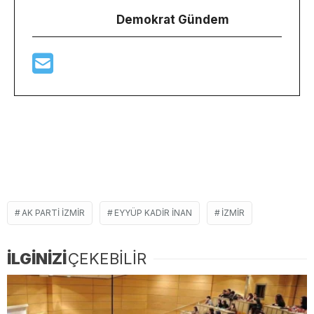
Demokrat Gündem
AK PARTI IZMIR
EYYÜP KADIR INAN
IZMIR
İLGİNİZİ
ÇEKEBİLİR