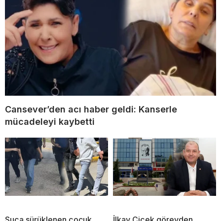
Cansever’den acı haber geldi: Kanserle
mücadeleyi kaybetti
Suça sürüklenen çocuk
İlkay Çiçek görevden