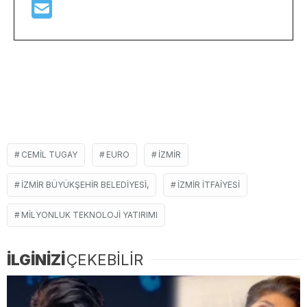
CEMIL TUGAY
EURO
İZMIR
İZMIR BÜYÜKŞEHIR BELEDIYESI,
IZMIR ITFAIYESI
MILYONLUK TEKNOLOJI YATIRIMI
İLGİNİZİ
ÇEKEBİLİR