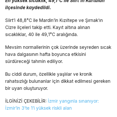
En yüksek sıcaklık, 49,1°C ile Siirt’in Kurtalan
ilçesinde kaydedildi.
Siirt’i 48,8°C ile Mardin’in Kızıltepe ve Şırnak’ın
Cizre ilçeleri takip etti. Kayıt altına alınan
sıcaklıklar, 40 ile 49,1°C aralığında.
Mevsim normallerinin çok üzerinde seyreden sıcak
hava dalgasının hafta boyunca etkisini
sürdüreceği tahmin ediliyor.
Bu ciddi durum, özellikle yaşlılar ve kronik
rahatsızlığı bulunanlar için dikkat edilmesi gereken
bir uyarı oluşturuyor.
İLGİNİZİ ÇEKEBİLİR:
İzmir yangınla sınanıyor:
İzmir’in 3’te 1’i yüksek riskli alan