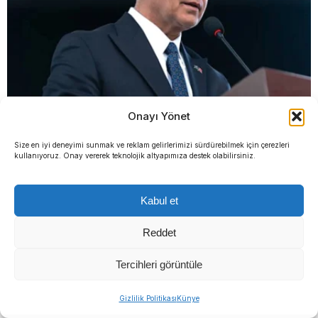
Onayı Yönet
Başkan Tugay’dan flaş WhatsApp hamlesi: Ortak iletişim
grubundan ayrıldı
Size en iyi deneyimi sunmak ve reklam gelirlerimizi sürdürebilmek için çerezleri
kullanıyoruz. Onay vererek teknolojik altyapımıza destek olabilirsiniz.
YORUMLAR
Kabul et
Bir yanıt yazın
Reddet
Yorum
*
Tercihleri görüntüle
Gizlilik Politikası
Künye