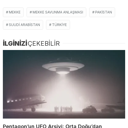
MEKKE
MEKKE SAVUNMA ANLAŞMASI
PAKISTAN
SUUDI ARABISTAN
TÜRKIYE
İLGİNİZİ
ÇEKEBİLİR
Pentagon’un UFO Arşivi: Orta Doğu’dan