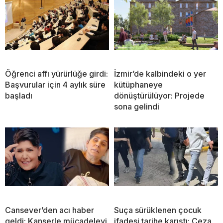
Öğrenci affı yürürlüğe girdi:
İzmir’de kalbindeki o yer
Başvurular için 4 aylık süre
kütüphaneye
başladı
dönüştürülüyor: Projede
sona gelindi
Cansever’den acı haber
Suça sürüklenen çocuk
geldi: Kanserle mücadeleyi
ifadesi tarihe karıştı: Ceza