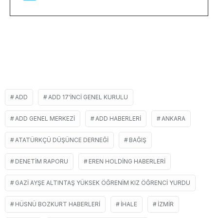
ADD
ADD 17'INCI GENEL KURULU
ADD GENEL MERKEZI
ADD HABERLERI
ANKARA
ATATÜRKÇÜ DÜŞÜNCE DERNEĞI
BAĞIŞ
DENETIM RAPORU
EREN HOLDING HABERLERI
GAZI AYŞE ALTINTAŞ YÜKSEK ÖĞRENIM KIZ ÖĞRENCI YURDU
HÜSNÜ BOZKURT HABERLERI
IHALE
İZMIR