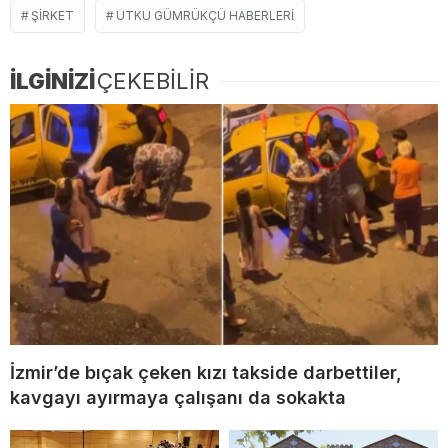
ŞIRKET
UTKU GÜMRÜKÇÜ HABERLERI
İLGİNİZİ
ÇEKEBİLİR
İzmir’de bıçak çeken kızı takside darbettiler,
kavgayı ayırmaya çalışanı da sokakta