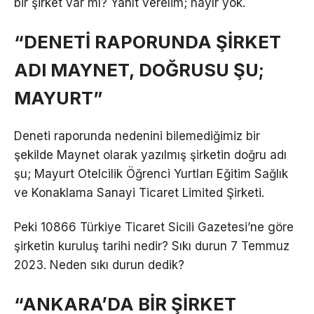
bir şirket var mı? Yanıt verelim; hayır yok.
“DENETİ RAPORUNDA ŞİRKET
ADI MAYNET, DOĞRUSU ŞU;
MAYURT”
Deneti raporunda nedenini bilemediğimiz bir
şekilde Maynet olarak yazılmış şirketin doğru adı
şu; Mayurt Otelcilik Öğrenci Yurtları Eğitim Sağlık
ve Konaklama Sanayi Ticaret Limited Şirketi.
Peki 10866 Türkiye Ticaret Sicili Gazetesi’ne göre
şirketin kuruluş tarihi nedir? Sıkı durun 7 Temmuz
2023. Neden sıkı durun dedik?
“ANKARA’DA BİR ŞİRKET