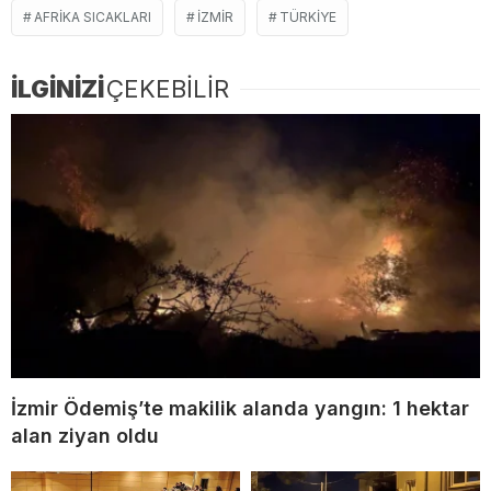
AFRIKA SICAKLARI
IZMIR
TÜRKIYE
İLGİNİZİ
ÇEKEBİLİR
İzmir Ödemiş’te makilik alanda yangın: 1 hektar
alan ziyan oldu