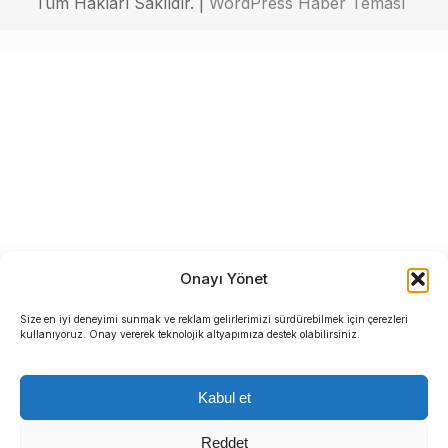
Tüm Hakları Saklıdır. |
WordPress Haber Teması
Onayı Yönet
Size en iyi deneyimi sunmak ve reklam gelirlerimizi sürdürebilmek için çerezleri
kullanıyoruz. Onay vererek teknolojik altyapımıza destek olabilirsiniz.
Kabul et
Reddet