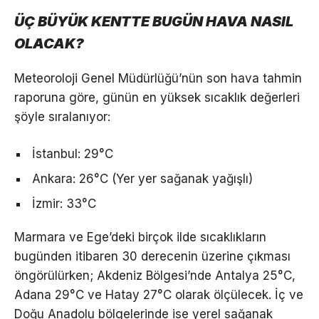
ÜÇ BÜYÜK KENTTE BUGÜN HAVA NASIL
OLACAK?
Meteoroloji Genel Müdürlüğü’nün son hava tahmin
raporuna göre, günün en yüksek sıcaklık değerleri
şöyle sıralanıyor:
İstanbul: 29°C
Ankara: 26°C (Yer yer sağanak yağışlı)
İzmir: 33°C
Marmara ve Ege’deki birçok ilde sıcaklıkların
bugünden itibaren 30 derecenin üzerine çıkması
öngörülürken; Akdeniz Bölgesi’nde Antalya 25°C,
Adana 29°C ve Hatay 27°C olarak ölçülecek. İç ve
Doğu Anadolu bölgelerinde ise yerel sağanak