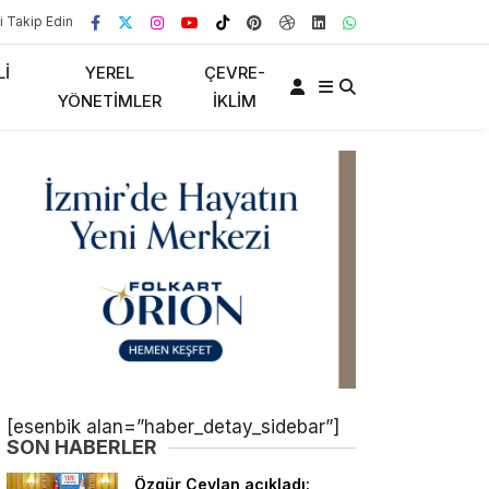
i Takip Edin
LI
YEREL
ÇEVRE-
YÖNETIMLER
İKLIM
[esenbik alan=”haber_detay_sidebar”]
SON HABERLER
Özgür Ceylan açıkladı: