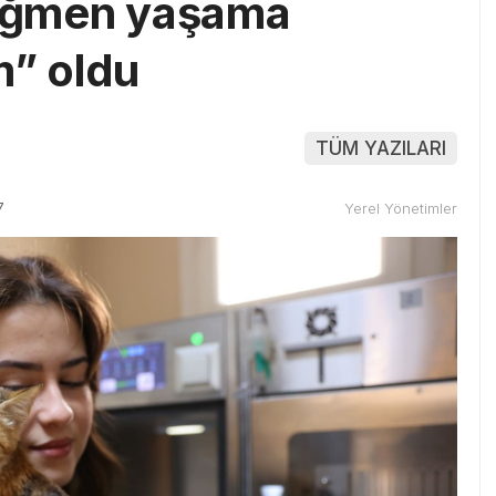
rağmen yaşama
m” oldu
TÜM YAZILARI
7
Yerel Yönetimler