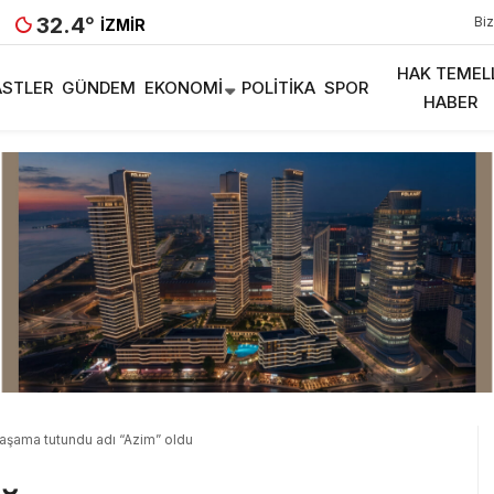
32.4
°
Biz
İZMIR
HAK TEMEL
STLER
GÜNDEM
EKONOMI
POLITIKA
SPOR
HABER
yaşama tutundu adı “Azim” oldu