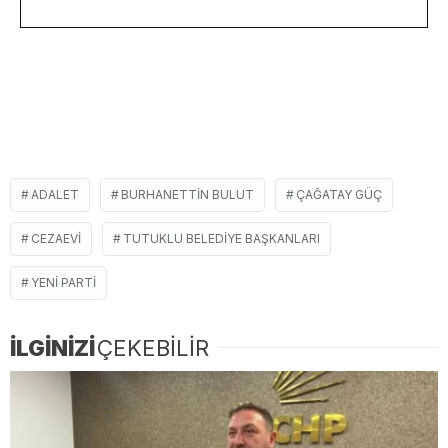
ADALET
BURHANETTIN BULUT
ÇAĞATAY GÜÇ
CEZAEVI
TUTUKLU BELEDIYE BAŞKANLARI
YENI PARTI
İLGİNİZİ
ÇEKEBİLİR