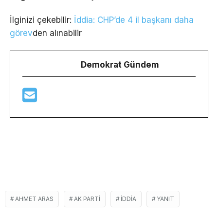
İlginizi çekebilir:
İddia: CHP’de 4 il başkanı daha
görev
den alınabilir
Demokrat Gündem
AHMET ARAS
AK PARTI
IDDIA
YANIT