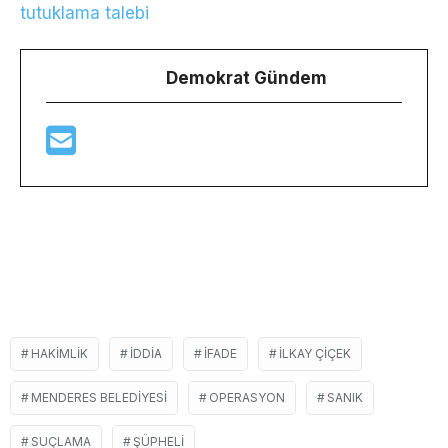
tutuklama talebi
Demokrat Gündem
HAKIMLIK
IDDIA
IFADE
ILKAY ÇIÇEK
MENDERES BELEDIYESI
OPERASYON
SANIK
SUÇLAMA
ŞÜPHELI