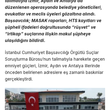
talimatıyla İzmir, Aydın ve Antalya’da
düzenlenen operasyonda belediye yöneticileri,
avukatlar ve meclis üyeleri gözaltına alındı.
Başsavcılık; MASAK raporları, HTS kayıtları ve
şüpheli ifadeleri doğrultusunda “rüşvet” ve
“irtikap” suçlarına ilişkin makul şüpheye
ulaşıldığını bildirdi.
İstanbul Cumhuriyet Başsavcılığı Örgütlü Suçlar
Soruşturma Bürosu’nun talimatıyla harekete geçen
emniyet güçleri, İzmir, Aydın ve Antalya illerinde
önceden belirlenen adreslere eş zamanlı baskınlar
gerçekleştirdi.