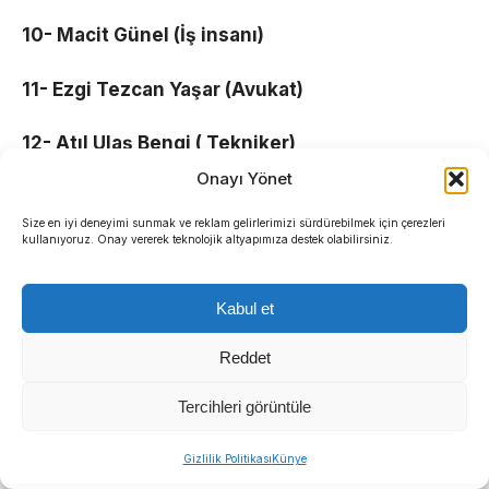
10- Macit Günel (İş insanı)
11- Ezgi Tezcan Yaşar (Avukat)
12- Atıl Ulaş Bengi ( Tekniker)
Onayı Yönet
13- Şakir Eviz (Firma sahibi)
Size en iyi deneyimi sunmak ve reklam gelirlerimizi sürdürebilmek için çerezleri
kullanıyoruz. Onay vererek teknolojik altyapımıza destek olabilirsiniz.
14- Emrah Temel (Firma sahibi)
15- Hakan Tanır (Otel Sahibi)
Kabul et
16- Haşmet Akkuş (İş insanı)
Reddet
Tercihleri görüntüle
17- Yusuf Yazıcı (Firma Sahibi)
Sıradaki Haber
Gizlilik Politikası
Künye
18- Ali Kotan (CHP Meclis Üyesi)
Başkan Eşki’den Çamdibi çıkarması: “Ortak akılla çözüm üretiyoruz”