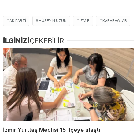
AK PARTI
HÜSEYIN UZUN
IZMIR
KARABAĞLAR
İLGİNİZİ
ÇEKEBİLİR
İzmir Yurttaş Meclisi 15 ilçeye ulaştı