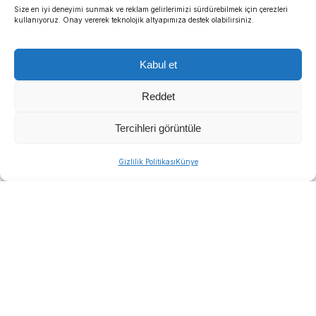
Size en iyi deneyimi sunmak ve reklam gelirlerimizi sürdürebilmek için çerezleri
kullanıyoruz. Onay vererek teknolojik altyapımıza destek olabilirsiniz.
Kabul et
Reddet
Tercihleri görüntüle
Gizlilik Politikası
Künye
DEMOKRAT GÜNDEM- HABER MERKEZİ-
Menderes Belediyesi’ne yönelik soruşturmada