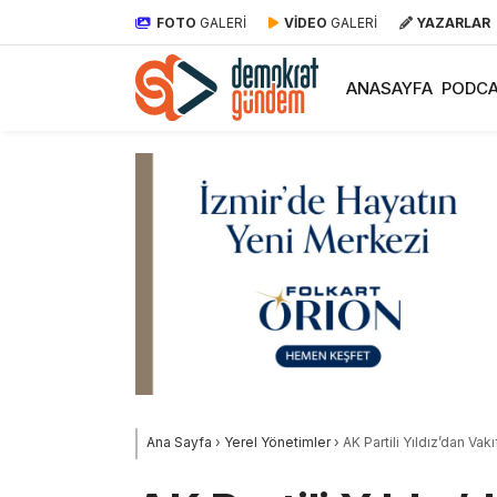
FOTO
GALERİ
VİDEO
GALERİ
YAZARLAR
ANASAYFA
PODCA
Ana Sayfa
›
Yerel Yönetimler
›
AK Partili Yıldız’dan Va