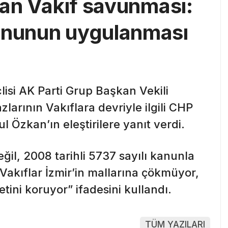
’dan Vakıf savunması:
kanunun uygulanması
isi AK Parti Grup Başkan Vekili
larının Vakıflara devriyle ilgili CHP
Özkan’ın eleştirilere yanıt verdi.
ğil, 2008 tarihli 5737 sayılı kanunla
 “Vakıflar İzmir’in mallarına çökmüyor,
tini koruyor” ifadesini kullandı.
TÜM YAZILARI