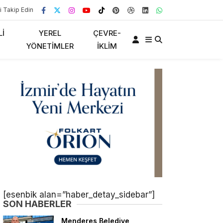
i Takip Edin
LI
YEREL
ÇEVRE-
YÖNETIMLER
İKLIM
[esenbik alan=”haber_detay_sidebar”]
SON HABERLER
Menderes Belediye