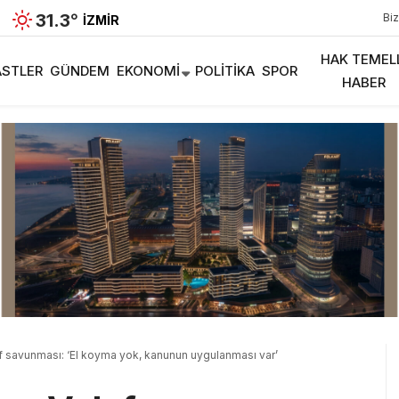
31.3
°
Biz
İZMIR
HAK TEMEL
STLER
GÜNDEM
EKONOMI
POLITIKA
SPOR
HABER
kıf savunması: ‘El koyma yok, kanunun uygulanması var’