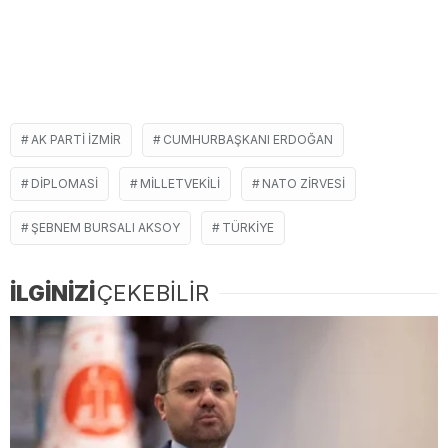
AK PARTI İZMIR
CUMHURBAŞKANI ERDOĞAN
DIPLOMASI
MILLETVEKILI
NATO ZIRVESI
ŞEBNEM BURSALI AKSOY
TÜRKIYE
İLGİNİZİ
ÇEKEBİLİR