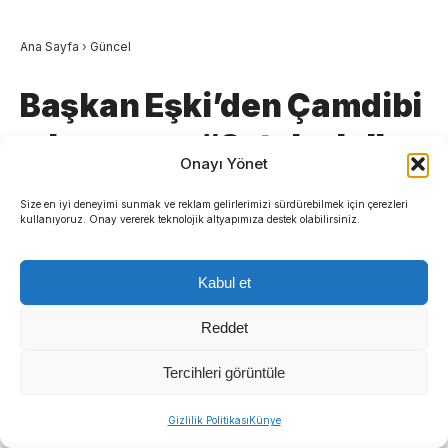
Ana Sayfa
›
Güncel
Başkan Eşki’den Çamdibi
çıkarması: “Ortak akılla
Onayı Yönet
çözüm üretiyoruz”
Size en iyi deneyimi sunmak ve reklam gelirlerimizi sürdürebilmek için çerezleri
kullanıyoruz. Onay vererek teknolojik altyapımıza destek olabilirsiniz.
Bornova Belediye Başkanı Ömer Eşki, katılımcı
yönetim anlayışı kapsamında Çamdibi
Kabul et
Bölgesi’nde mahalle sakinleri ve muhtarlarla
buluştu.
Reddet
Tercihleri görüntüle
Çamdibi Atatürk Parkı’nda gerçekleşen ziyaret
ve kentin yerel sorunlarına yönelik
Gizlilik Politikası
Künye
açıklamalarda bulundu.