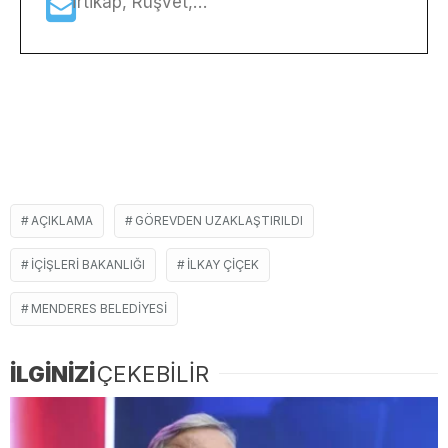
İrtikap, Rüşvet,…
AÇIKLAMA
GÖREVDEN UZAKLAŞTIRILDI
IÇIŞLERI BAKANLIĞI
ILKAY ÇIÇEK
MENDERES BELEDIYESI
İLGİNİZİ
ÇEKEBİLİR