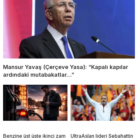
Mansur Yavaş (Çerçeve Yasa): “Kapalı kapılar
ardındaki mutabakatlar…”
Benzine üst üste ikinci zam
UltraAslan lideri Sebahattin