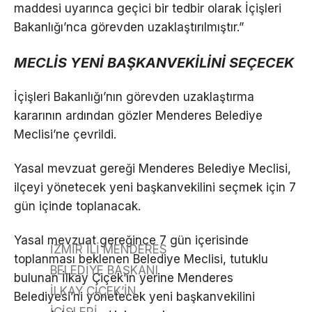
maddesi uyarınca geçici bir tedbir olarak İçişleri
Bakanlığı’nca görevden uzaklaştırılmıştır.”
MECLİS YENİ BAŞKANVEKİLİNİ SEÇECEK
İçişleri Bakanlığı’nın görevden uzaklaştırma
kararının ardından gözler Menderes Belediye
Meclisi’ne çevrildi.
Yasal mevzuat gereği Menderes Belediye Meclisi,
ilçeyi yönetecek yeni başkanvekilini seçmek için 7
gün içinde toplanacak.
Yasal mevzuat gereğince 7 gün içerisinde
İZMİR İLİ MENDERES
toplanması beklenen Belediye Meclisi, tutuklu
BELEDİYE BAŞKANI
bulunan İlkay Çiçek’in yerine Menderes
İLKAY ÇİÇEK’İN
Belediyesi’ni yönetecek yeni başkanvekilini