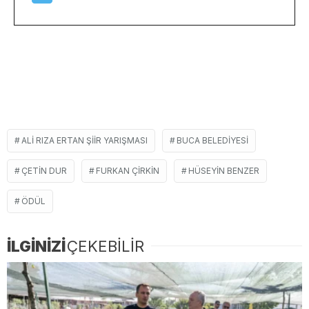
ALI RIZA ERTAN ŞIIR YARIŞMASI
BUCA BELEDIYESI
ÇETIN DUR
FURKAN ÇIRKIN
HÜSEYIN BENZER
ÖDÜL
İLGİNİZİ
ÇEKEBİLİR