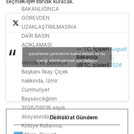
İÇİŞLERİ
seçmek için sandık kuracak.
BAKANLIĞINCA
GÖREVDEN
UZAKLAŞTIRILMASINA
DAİR BASIN
AÇIKLAMASI
— T.C. İçişleri
August
pazarlama çerezlerini kabul etmek ve bu
Bakanlığı
8,
içeriği etkinleştirmek için tıklayın
Menderes Belediye
(@TC_icisleri)
2026
Başkanı İlkay Çiçek
hakkında, İzmir
Cumhuriyet
Başsavcılığının
2026/59016 sayılı
dosyasında “Görevi
Demokrat Gündem
Kötüye Kullanma,