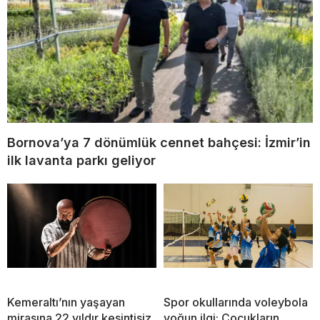
Bornova’ya 7 dönümlük cennet bahçesi: İzmir’in
ilk lavanta parkı geliyor
Kemeraltı’nın yaşayan
Spor okullarında voleybola
mirasına 22 yıldır kesintisiz
yoğun ilgi: Çocukların