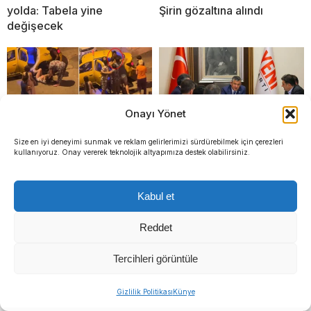
yolda: Tabela yine
Şirin gözaltına alındı
değişecek
Onayı Yönet
Size en iyi deneyimi sunmak ve reklam gelirlerimizi sürdürebilmek için çerezleri
kullanıyoruz. Onay vererek teknolojik altyapımıza destek olabilirsiniz.
İzmir’de bıçak çeken kızı
YENİ Parti’nin ‘Çerçeve
takside darbettiler, kavgayı
Yasa’ kararı belli oldu:
ayırmaya çalışanı da
Genel Kurul’da “Evet”
Kabul et
sokakta
diyecekler
Reddet
Tercihleri görüntüle
Gizlilik Politikası
Künye