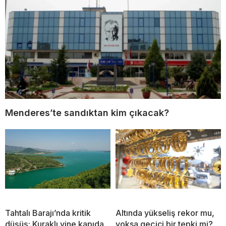
Menderes’te sandıktan kim çıkacak?
Tahtalı Barajı’nda kritik
Altında yükseliş rekor mu,
düşüş: Kuraklı yine kapıda
yoksa geçici bir tepki mi?