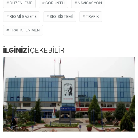
DÜZENLEME
GÖRÜNTÜ
NAVIGASYON
RESMI GAZETE
SES SISTEMI
TRAFIK
TRAFIKTEN MEN
İLGİNİZİ
ÇEKEBİLİR