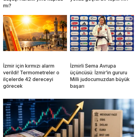
mı?
İzmir için kırmızı alarm
İzmirli Sema Avrupa
verildi! Termometreler o
üçüncüsü: İzmir’in gururu
ilçelerde 42 dereceyi
Milli judocumuzdan büyük
görecek
başarı