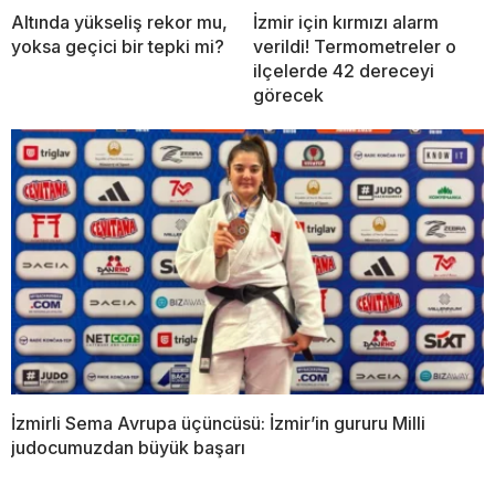
Altında yükseliş rekor mu,
İzmir için kırmızı alarm
yoksa geçici bir tepki mi?
verildi! Termometreler o
ilçelerde 42 dereceyi
görecek
İzmirli Sema Avrupa üçüncüsü: İzmir’in gururu Milli
judocumuzdan büyük başarı