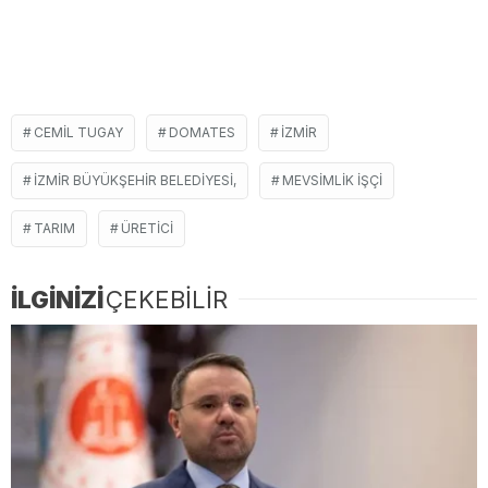
CEMIL TUGAY
DOMATES
İZMIR
İZMIR BÜYÜKŞEHIR BELEDIYESI,
MEVSIMLIK IŞÇI
TARIM
ÜRETICI
İLGİNİZİ
ÇEKEBİLİR