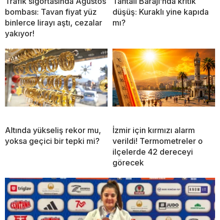
Trafik sigortasında Ağustos
Tahtalı Barajı’nda kritik
bombası: Tavan fiyat yüz
düşüş: Kuraklı yine kapıda
binlerce lirayı aştı, cezalar
mı?
yakıyor!
Altında yükseliş rekor mu,
İzmir için kırmızı alarm
yoksa geçici bir tepki mi?
verildi! Termometreler o
ilçelerde 42 dereceyi
görecek