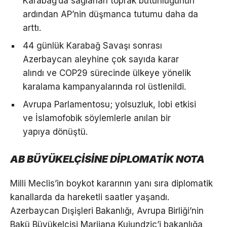
Karabağ’da sağlanan toprak bütünlüğünün
ardından AP’nin düşmanca tutumu daha da
arttı.
44 günlük Karabağ Savaşı sonrası
Azerbaycan aleyhine çok sayıda karar
alındı ve COP29 sürecinde ülkeye yönelik
karalama kampanyalarında rol üstlenildi.
Avrupa Parlamentosu; yolsuzluk, lobi etkisi
ve İslamofobik söylemlerle anılan bir
yapıya dönüştü.
AB BÜYÜKELÇİSİNE DİPLOMATİK NOTA
Milli Meclis’in boykot kararının yanı sıra diplomatik
kanallarda da hareketli saatler yaşandı.
Azerbaycan Dışişleri Bakanlığı, Avrupa Birliği’nin
Bakü Büyükelçisi Marijana Kujundzic’i bakanlığa