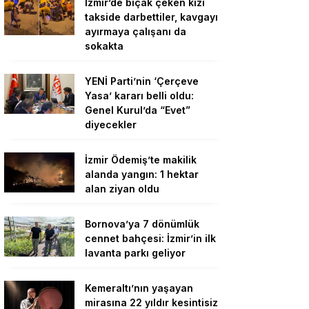
İzmir’de bıçak çeken kızı
takside darbettiler, kavgayı
ayırmaya çalışanı da
sokakta
YENİ Parti’nin ‘Çerçeve
Yasa’ kararı belli oldu:
Genel Kurul’da “Evet”
diyecekler
İzmir Ödemiş’te makilik
alanda yangın: 1 hektar
alan ziyan oldu
Bornova’ya 7 dönümlük
cennet bahçesi: İzmir’in ilk
lavanta parkı geliyor
Kemeraltı’nın yaşayan
mirasına 22 yıldır kesintisiz