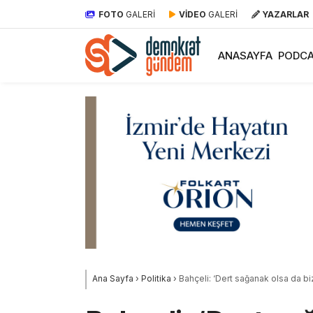
FOTO
GALERİ
VİDEO
GALERİ
YAZARLAR
ANASAYFA
PODCA
Ana Sayfa
›
Politika
›
Bahçeli: ‘Dert sağanak olsa da biz