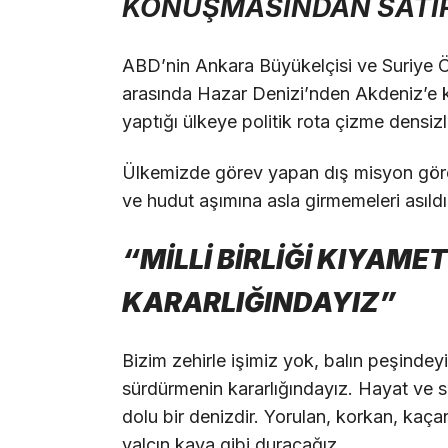
KONUŞMASINDAN SATIR
ABD’nin Ankara Büyükelçisi ve Suriye Öz
arasında Hazar Denizi’nden Akdeniz’e k
yaptığı ülkeye politik rota çizme densizl
Ülkemizde görev yapan dış misyon görevl
ve hudut aşımına asla girmemeleri asıldı
“MİLLİ BİRLİĞİ KIYAM
KARARLIĞINDAYIZ”
Bizim zehirle işimiz yok, balın peşindeyi
sürdürmenin kararlığındayız. Hayat ve siy
dolu bir denizdir. Yorulan, korkan, kaç
yalçın kaya gibi duracağız.