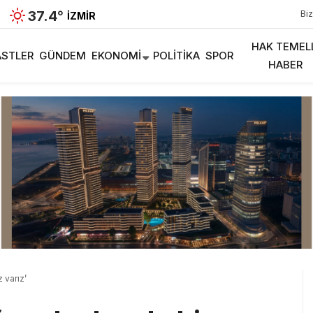
37.4
°
Biz
İZMIR
HAK TEMEL
STLER
GÜNDEM
EKONOMI
POLITIKA
SPOR
HABER
 varız’