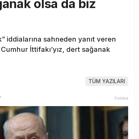
ğanak olsa da biz
ak” iddialarına sahneden yanıt veren
 Cumhur İttifakı’yız, dert sağanak
TÜM YAZILARI
7
Politika