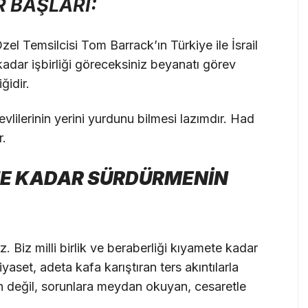
 BAŞLARI:
el Temsilcisi Tom Barrack’ın Türkiye ile İsrail
adar işbirliği göreceksiniz beyanatı görev
iğidir.
ilerinin yerini yurdunu bilmesi lazımdır. Had
r.
ETE KADAR SÜRDÜRMENİN
z. Biz milli birlik ve beraberliği kıyamete kadar
aset, adeta kafa karıştıran ters akıntılarla
an değil, sorunlara meydan okuyan, cesaretle