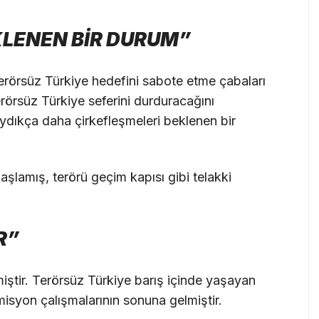
KLENEN BİR DURUM”
erörsüz Türkiye hedefini sabote etme çabaları
örsüz Türkiye seferini durduracağını
ydıkça daha çirkefleşmeleri beklenen bir
aşlamış, terörü geçim kapısı gibi telakki
R”
miştir. Terörsüz Türkiye barış içinde yaşayan
isyon çalışmalarının sonuna gelmiştir.