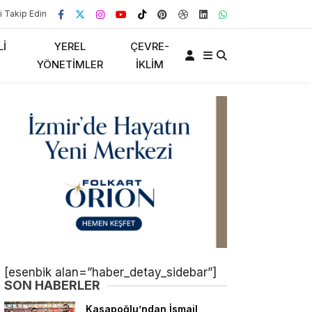
i Takip Edin
LI
YEREL
ÇEVRE-
YÖNETIMLER
İKLIM
[esenbik alan=”haber_detay_sidebar”]
SON HABERLER
Kasapoğlu’ndan İsmail