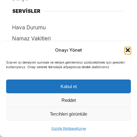
SERVİSLER
Hava Durumu
Namaz Vakitleri
Nöbetçi Eczaneler
Onayı Yönet
Puan Durumları
Size en iyi deneyimi sunmak ve reklam gelirlerimizi sürdürebilmek için çerezleri
kullanıyoruz. Onay vererek teknolojik altyapımıza destek olabilirsiniz.
Yayınlar
HAKKIMIZDA
Kabul et
Reddet
İletişim
Künye
Tercihleri görüntüle
Yazarlar
Gizlilik Politikası
Künye
Gizlilik Politikası