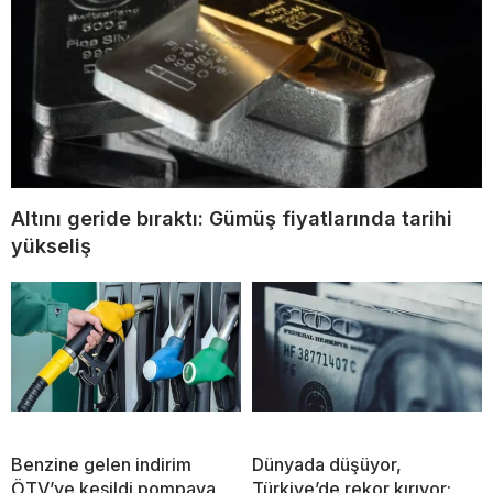
Altını geride bıraktı: Gümüş fiyatlarında tarihi
yükseliş
Benzine gelen indirim
Dünyada düşüyor,
ÖTV’ye kesildi pompaya
Türkiye’de rekor kırıyor: