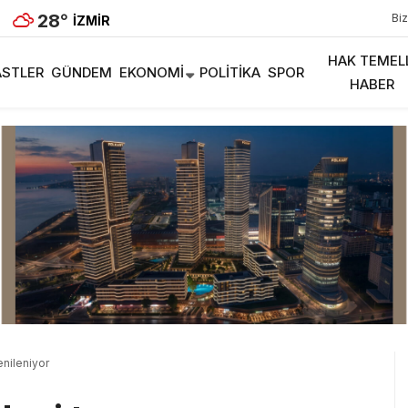
28
°
Biz
İZMIR
HAK TEMEL
STLER
GÜNDEM
EKONOMI
POLITIKA
SPOR
HABER
nileniyor