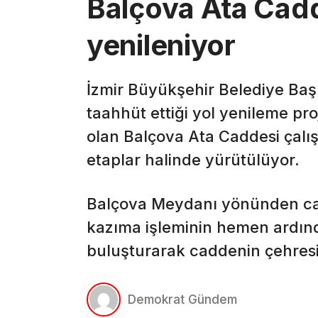
Balçova Ata Cad
yenileniyor
İzmir Büyükşehir Belediye Başk
taahhüt ettiği yol yenileme proj
olan Balçova Ata Caddesi çalı
etaplar halinde yürütülüyor.
Balçova Meydanı yönünden cad
kazıma işleminin hemen ardınd
buluşturarak caddenin çehresin
Demokrat Gündem