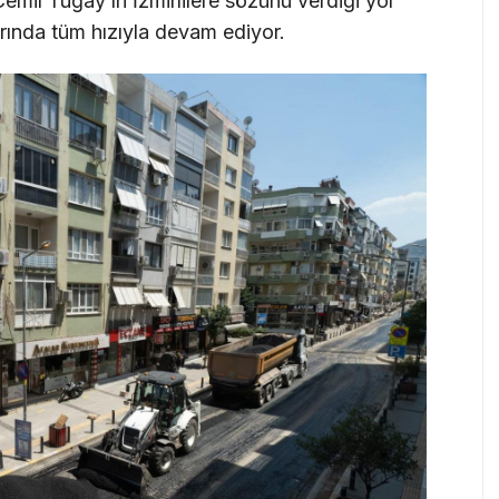
emil Tugay’ın İzmirlilere sözünü verdiği yol
rında tüm hızıyla devam ediyor.