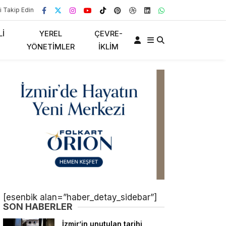
i Takip Edin
LI
YEREL
ÇEVRE-
YÖNETIMLER
İKLIM
[esenbik alan=”haber_detay_sidebar”]
SON HABERLER
İzmir’in unutulan tarihi