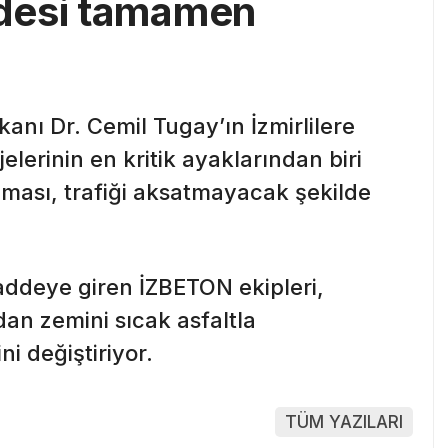
desi tamamen
anı Dr. Cemil Tugay’ın İzmirlilere
elerinin en kritik ayaklarından biri
şması, trafiği aksatmayacak şekilde
deye giren İZBETON ekipleri,
an zemini sıcak asfaltla
i değiştiriyor.
TÜM YAZILARI