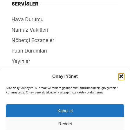
SERVİSLER
Hava Durumu
Namaz Vakitleri
Nöbetçi Eczaneler
Puan Durumları
Yayınlar
HAKKIMIZDA
Onayı Yönet
İletişim
Size en iyi deneyimi sunmak ve reklam gelirlerimizi sürdürebilmek için çerezleri
kullanıyoruz. Onay vererek teknolojik altyapımıza destek olabilirsiniz.
Künye
Yazarlar
Kabul et
Gizlilik Politikası
Reddet